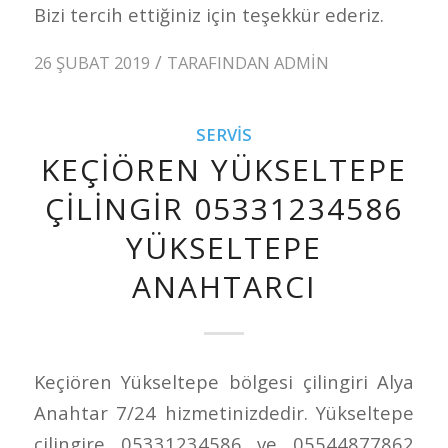
Bizi tercih ettiğiniz için teşekkür ederiz.
/
26 ŞUBAT 2019
TARAFINDAN
ADMIN
SERVIS
KEÇIÖREN YÜKSELTEPE
ÇILINGIR 05331234586
YÜKSELTEPE
ANAHTARCI
Keçiören Yükseltepe bölgesi çilingiri Alya
Anahtar 7/24 hizmetinizdedir. Yükseltepe
çilingire 05331234586 ve 05544877862