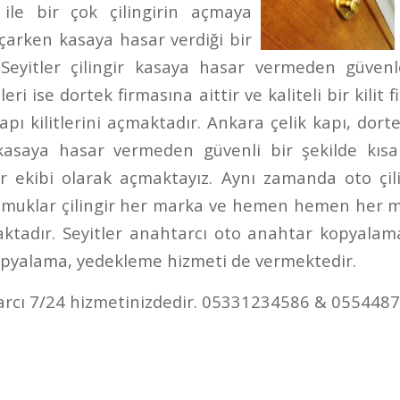
 ile bir çok çilingirin açmaya
açarken kasaya hasar verdiği bir
r. Seyitler çilingir kasaya hasar vermeden güvenl
leri ise dortek firmasına aittir ve kaliteli bir kilit 
kapı kilitlerini açmaktadır. Ankara çelik kapı, dort
i kasaya hasar vermeden güvenli bir şekilde kısa
ir ekibi olarak açmaktayız. Aynı zamanda oto çil
muklar çilingir her marka ve hemen hemen her mod
ktadır. Seyitler anahtarcı oto anahtar kopyala
pyalama, yedekleme hizmeti de vermektedir.
arcı 7/24 hizmetinizdedir. 05331234586 & 055448