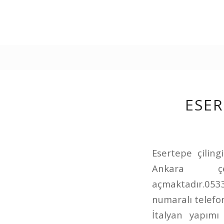
ESER
Esertepe çiling
Ankara çe
açmaktadır.0
numaralı telefon
İtalyan yapımı 