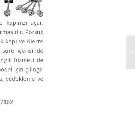
e kapınızı açar.
firmasıdır. Porsuk
ek kapı ve dierre
 süre içerisinde
Ku
ingir hizmeti de
el için çilingir
ma, yedekleme ve
77862