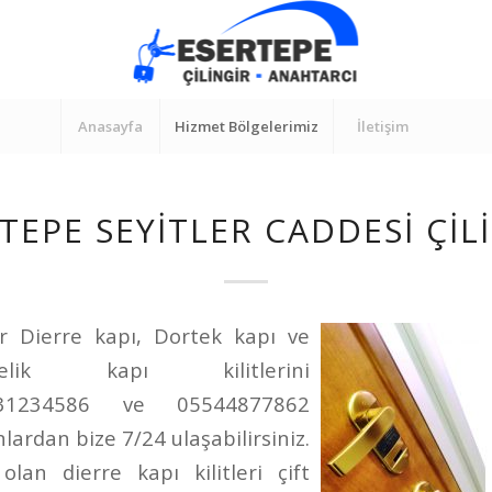
Anasayfa
Hizmet Bölgelerimiz
İletişim
TEPE SEYITLER CADDESI ÇIL
ir Dierre kapı, Dortek kapı ve
lik kapı kilitlerini
5331234586 ve 05544877862
lardan bize 7/24 ulaşabilirsiniz.
olan dierre kapı kilitleri çift