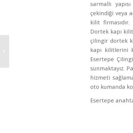
sarmallı yapısı
çekindiği veya 
kilit firmasıdı
Dortek kapı kilit
çilingir dortek 
kapı kilitlerin
Bağlum Çilingir
Esertepe Çiling
sunmaktayız. Pa
hizmeti sağlama
oto kumanda ko
Esertepe anaht