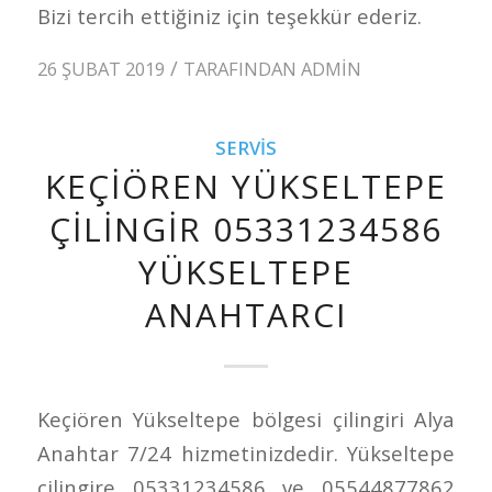
Bizi tercih ettiğiniz için teşekkür ederiz.
/
26 ŞUBAT 2019
TARAFINDAN
ADMIN
SERVIS
KEÇIÖREN YÜKSELTEPE
ÇILINGIR 05331234586
YÜKSELTEPE
ANAHTARCI
Keçiören Yükseltepe bölgesi çilingiri Alya
Anahtar 7/24 hizmetinizdedir. Yükseltepe
çilingire 05331234586 ve 05544877862