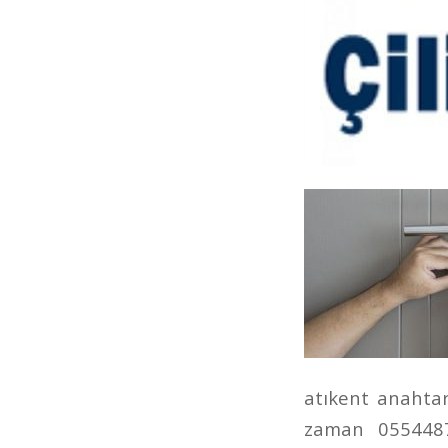
atıkent anahtarc
zaman 05544877