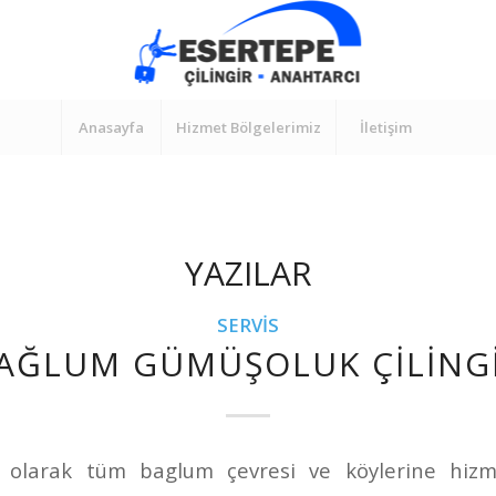
Anasayfa
Hizmet Bölgelerimiz
İletişim
YAZILAR
SERVIS
AĞLUM GÜMÜŞOLUK ÇILING
r olarak tüm baglum çevresi ve köylerine hizm