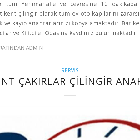
gir tüm Yenimahalle ve çevresine 10 dakikada ç
ıkent çilingir olarak tüm ev oto kapılarını zararsız
ek ve kayıp anahtarlarınızı kopyalamaktadır. Batıken
lar ve Kilitciler Odasına kaydımiz bulunmaktadır.
RAFINDAN
ADMIN
SERVIS
ENT ÇAKIRLAR ÇILINGIR ANA