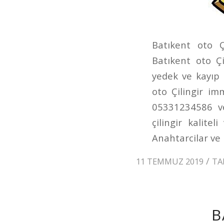
Batıkent oto Ç
Batıkent oto Çi
yedek ve kayıp
oto Çilingir im
05331234586 ve
çilingir kalitel
Anahtarcilar ve 
/
11 TEMMUZ 2019
TA
B