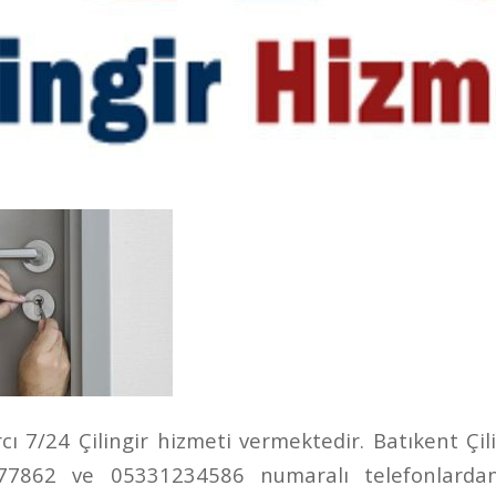
ı 7/24 Çilingir hizmeti vermektedir. Batıkent Çili
862 ve 05331234586 numaralı telefonlardan u