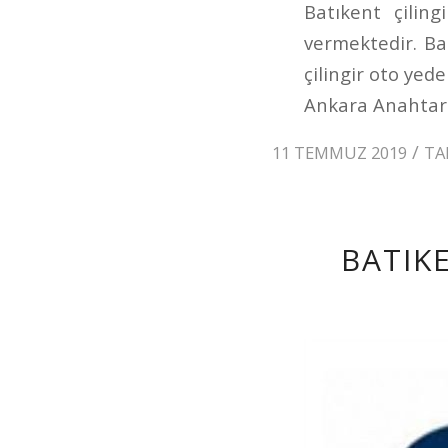
Batıkent çilin
vermektedir. Bat
çilingir oto yed
Ankara Anahtarci
/
11 TEMMUZ 2019
TA
BATIK