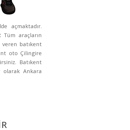
lde açmaktadır.
iR Tüm araçların
 veren batıkent
nt oto Çilingire
siniz. Batıkent
gir olarak Ankara
IR