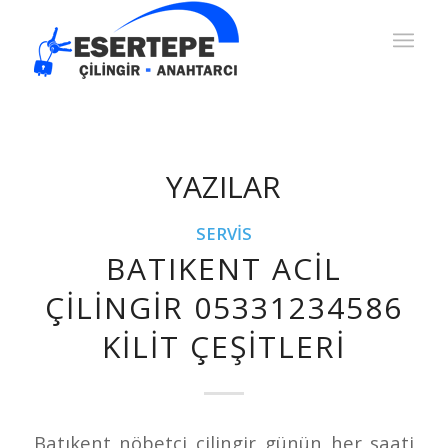
YAZILAR
SERVIS
BATIKENT ACIL
ÇILINGIR 05331234586
KILIT ÇEŞITLERI
Batıkent nöbetçi çilingir günün her saati