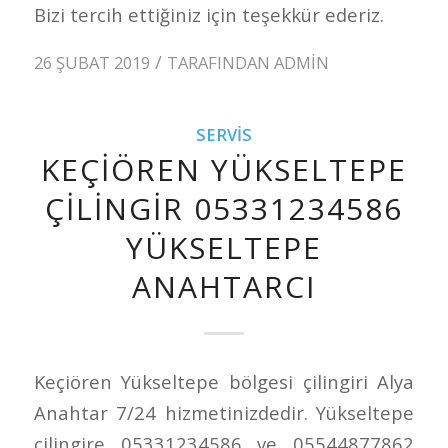
Bizi tercih ettiğiniz için teşekkür ederiz.
/
26 ŞUBAT 2019
TARAFINDAN
ADMIN
SERVIS
KEÇIÖREN YÜKSELTEPE
ÇILINGIR 05331234586
YÜKSELTEPE
ANAHTARCI
Keçiören Yükseltepe bölgesi çilingiri Alya
Anahtar 7/24 hizmetinizdedir. Yükseltepe
çilingire 05331234586 ve 05544877862