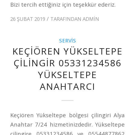
Bizi tercih ettiğiniz için teşekkür ederiz.
/
26 ŞUBAT 2019
TARAFINDAN
ADMIN
SERVIS
KEÇIÖREN YÜKSELTEPE
ÇILINGIR 05331234586
YÜKSELTEPE
ANAHTARCI
Keçiören Yükseltepe bölgesi çilingiri Alya
Anahtar 7/24 hizmetinizdedir. Yükseltepe
çilingire 05331234586 ve 05544877862