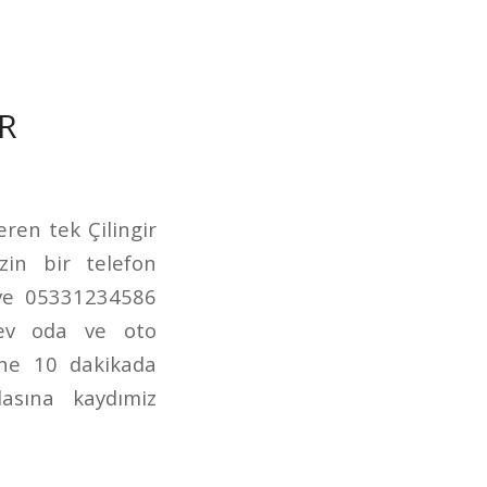
R
ren tek Çilingir
izin bir telefon
 ve 05331234586
m ev oda ve oto
sine 10 dakikada
dasına kaydımiz