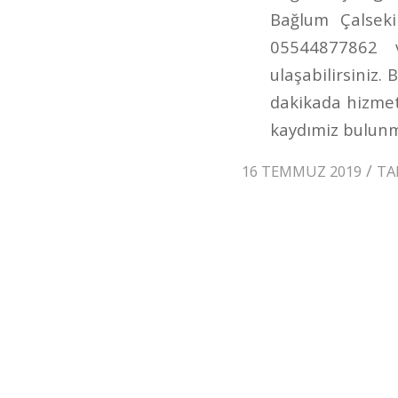
Bağlum Çalseki
05544877862 v
ulaşabilirsiniz.
dakikada hizmet 
kaydımiz bulunm
/
16 TEMMUZ 2019
TA