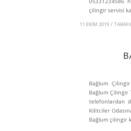
05331234586 num
çilingir servisi k
/
11 EKIM 2019
TARAF
B
Bağlum Çilingi
Bağlum Çilingir
telefonlardan d
Kilitciler Odası
Bağlum çilingir k