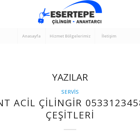
Anasayfa
Hizmet Bölgelerimiz
İletişim
YAZILAR
SERVIS
T ACIL ÇILINGIR 053312345
ÇEŞITLERI