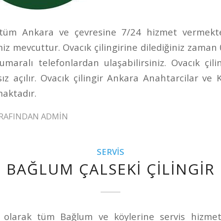
r tüm Ankara ve çevresine 7/24 hizmet vermekte
miz mevcuttur. Ovacık çilingirine dilediğiniz zam
aralı telefonlardan ulaşabilirsiniz. Ovacık çil
sız açılır. Ovacık çilingir Ankara Anahtarcilar ve K
aktadır.
RAFINDAN
ADMIN
SERVIS
BAĞLUM ÇALSEKI ÇILINGIR
r olarak tüm Bağlum ve köylerine servis hizmet