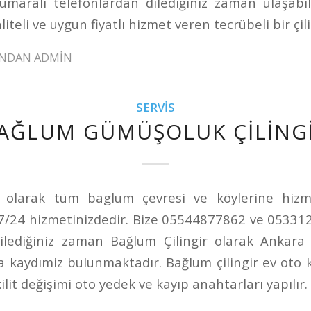
aralı telefonlardan dilediğiniz zaman ulaşabili
aliteli ve uygun fiyatlı hizmet veren tecrübeli bir çili
INDAN
ADMIN
SERVIS
AĞLUM GÜMÜŞOLUK ÇILING
r olarak tüm baglum çevresi ve köylerine hizm
 7/24 hizmetinizdedir. Bize 05544877862 ve 0533
ilediğiniz zaman Bağlum Çilingir olarak Ankara
na kaydımiz bulunmaktadır. Bağlum çilingir ev oto ka
ilit değişimi oto yedek ve kayıp anahtarları yapılır.