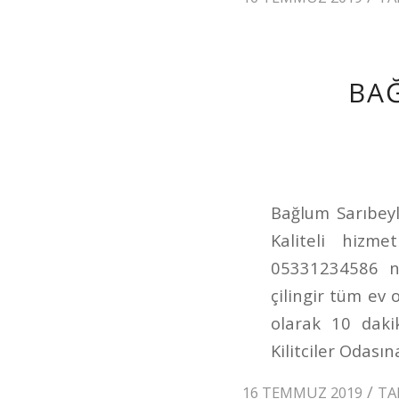
BAĞ
Bağlum Sarıbeyl
Kaliteli hizm
05331234586 nu
çilingir tüm ev 
olarak 10 daki
Kilitciler Odası
/
16 TEMMUZ 2019
TA