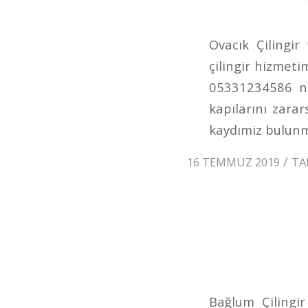
Ovacık Çilingi
çilingir hizmeti
05331234586 num
kapılarını zarar
kaydımiz bulunm
/
16 TEMMUZ 2019
TA
Bağlum Çilingi