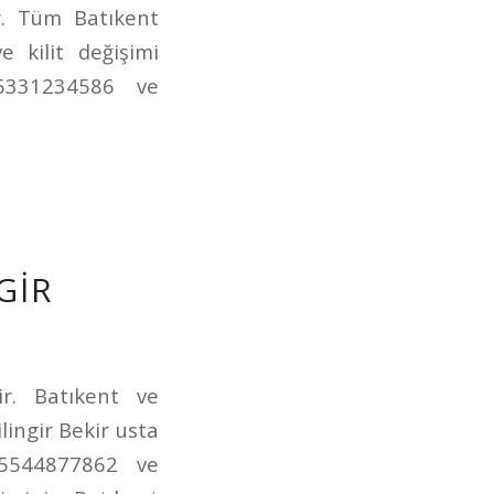
r. Tüm Batıkent
 kilit değişimi
05331234586 ve
GIR
ir. Batıkent ve
lingir Bekir usta
 05544877862 ve