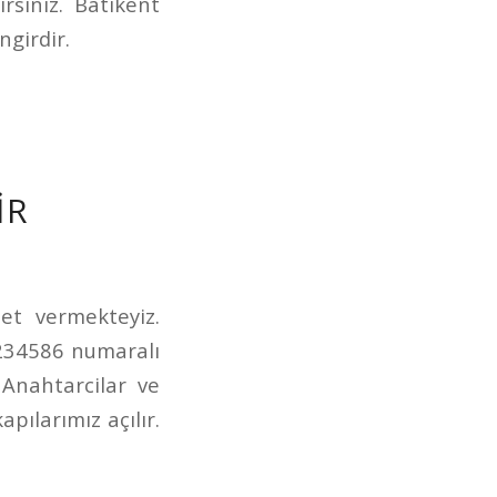
rsiniz. Batıkent
ngirdir.
IR
et vermekteyiz.
1234586 numaralı
 Anahtarcilar ve
pılarımız açılır.