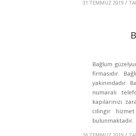
/
31 TEMMUZ 2019
TA
Bağlum güzelyur
firmasıdır. Bağ
yakınındadır. 
numaralı telef
kapılarınızı za
cilingir hizme
bulunmaktadır.
/
16 TEMMUZ 2019
TA