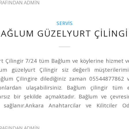
RAFINDAN
ADMIN
SERVIS
BAĞLUM GÜZELYURT ÇILINGI
t Çilingir 7/24 tüm Bağlum ve köylerine hizmet ve
lum güzelyurt Çilingir siz değerli müşterilerim
Bağlum Çilingire dilediğiniz zaman 05544877862
onlardan ulaşabilirsiniz. Bağlum çilingir tü
rarsız bir şekilde açmaktadır. Bağlum ve çevre
t sağlanır.Ankara Anahtarcilar ve Kilitciler O
RAFINDAN
ADMIN