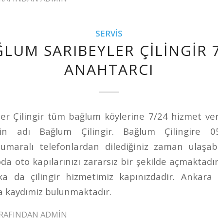
SERVIS
LUM SARIBEYLER ÇILINGIR 
ANAHTARCI
er Çilingir tüm bağlum köylerine 7/24 hizmet ver
etin adı Bağlum Çilingir. Bağlum Çilingire 
maralı telefonlardan dilediğiniz zaman ulaşabil
oda oto kapılarınızı zararsız bir şekilde açmaktadır
ka da çilingir hizmetimiz kapınızdadir. Ankara 
na kaydımiz bulunmaktadır.
RAFINDAN
ADMIN