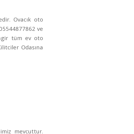
dir. Ovacık oto
an 05544877862 ve
ingir tüm ev oto
ilitciler Odasına
imiz mevcuttur.