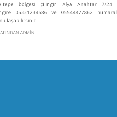
ltepe bölgesi çilingiri Alya Anahtar 7/24 h
lingire 05331234586 ve 05544877862 numaralı
 ulaşabilirsiniz.
RAFINDAN
ADMIN