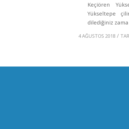
Keçiören Yükse
Yükseltepe çi
dilediğiniz zaman
/
4 AĞUSTOS 2018
TA