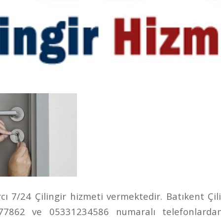
ı 7/24 Çilingir hizmeti vermektedir. Batıkent Çili
862 ve 05331234586 numaralı telefonlardan u