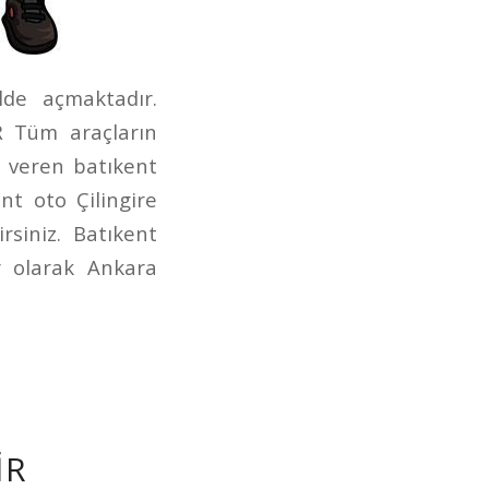
lde açmaktadır.
iR Tüm araçların
 veren batıkent
nt oto Çilingire
siniz. Batıkent
gir olarak Ankara
IR