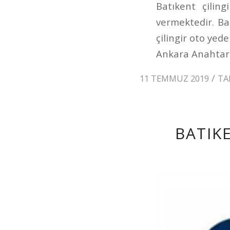
Batıkent çilin
vermektedir. Bat
çilingir oto yed
Ankara Anahtarci
/
11 TEMMUZ 2019
TA
BATIK