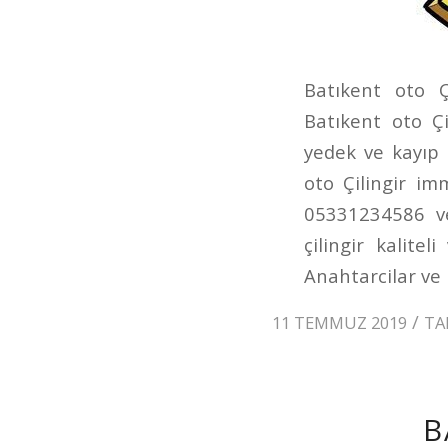
Batıkent oto Ç
Batıkent oto Çi
yedek ve kayıp
oto Çilingir im
05331234586 ve
çilingir kalitel
Anahtarcilar ve 
/
11 TEMMUZ 2019
TA
B