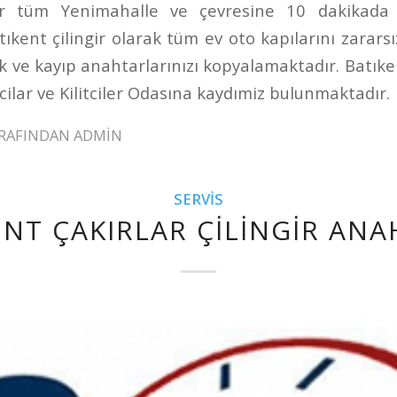
gir tüm Yenimahalle ve çevresine 10 dakikada ç
ıkent çilingir olarak tüm ev oto kapılarını zararsız
ek ve kayıp anahtarlarınızı kopyalamaktadır. Batıken
lar ve Kilitciler Odasına kaydımiz bulunmaktadır.
RAFINDAN
ADMIN
SERVIS
ENT ÇAKIRLAR ÇILINGIR ANA