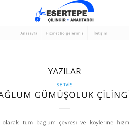
Anasayfa
Hizmet Bölgelerimiz
İletişim
YAZILAR
SERVIS
AĞLUM GÜMÜŞOLUK ÇILING
r olarak tüm baglum çevresi ve köylerine hizm