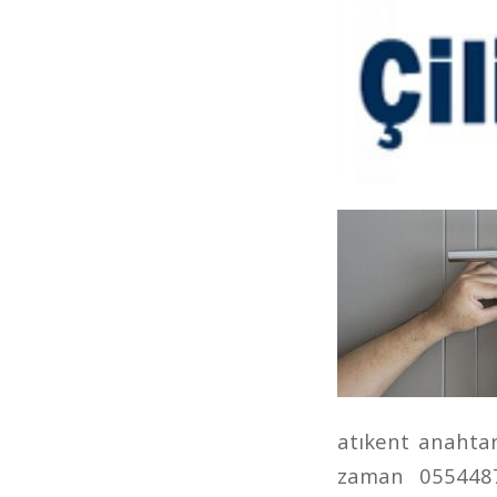
atıkent anahtarc
zaman 05544877