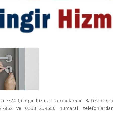
ı 7/24 Çilingir hizmeti vermektedir. Batıkent Çili
862 ve 05331234586 numaralı telefonlardan u