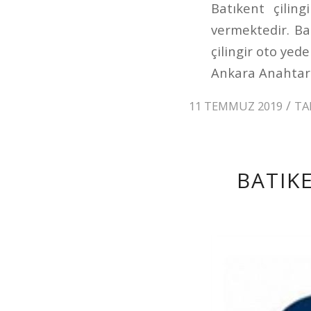
Batıkent çilin
vermektedir. Bat
çilingir oto yed
Ankara Anahtarci
/
11 TEMMUZ 2019
TA
BATIK