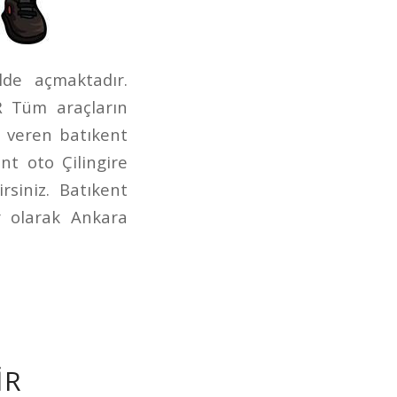
lde açmaktadır.
iR Tüm araçların
 veren batıkent
nt oto Çilingire
siniz. Batıkent
gir olarak Ankara
IR