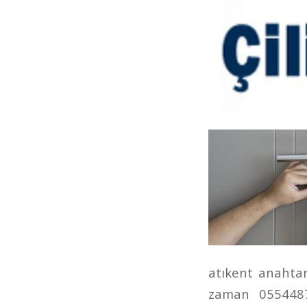
atıkent anahtarc
zaman 05544877