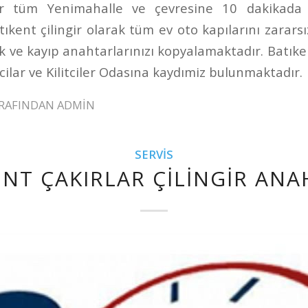
gir tüm Yenimahalle ve çevresine 10 dakikada ç
ıkent çilingir olarak tüm ev oto kapılarını zararsız
ek ve kayıp anahtarlarınızı kopyalamaktadır. Batıken
lar ve Kilitciler Odasına kaydımiz bulunmaktadır.
RAFINDAN
ADMIN
SERVIS
ENT ÇAKIRLAR ÇILINGIR ANA