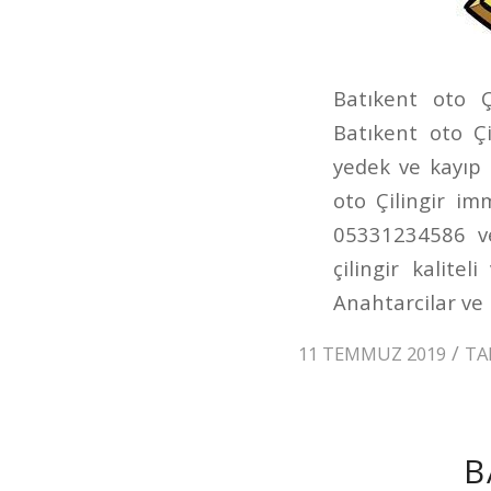
Batıkent oto Ç
Batıkent oto Çi
yedek ve kayıp
oto Çilingir im
05331234586 ve
çilingir kalitel
Anahtarcilar ve 
/
11 TEMMUZ 2019
TA
B