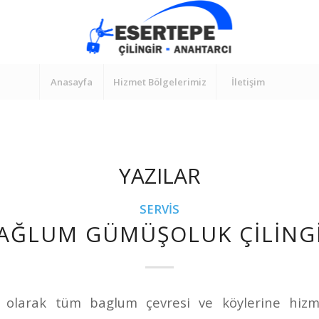
Anasayfa
Hizmet Bölgelerimiz
İletişim
YAZILAR
SERVIS
AĞLUM GÜMÜŞOLUK ÇILING
r olarak tüm baglum çevresi ve köylerine hizm