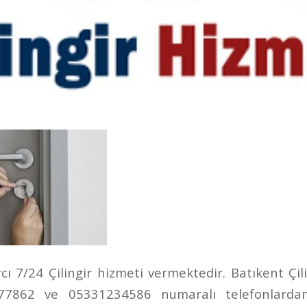
ı 7/24 Çilingir hizmeti vermektedir. Batıkent Çili
862 ve 05331234586 numaralı telefonlardan u