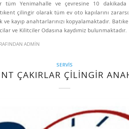
gir tüm Yenimahalle ve çevresine 10 dakikada ç
ıkent çilingir olarak tüm ev oto kapılarını zararsız
ek ve kayıp anahtarlarınızı kopyalamaktadır. Batıken
lar ve Kilitciler Odasına kaydımiz bulunmaktadır.
RAFINDAN
ADMIN
SERVIS
ENT ÇAKIRLAR ÇILINGIR ANA