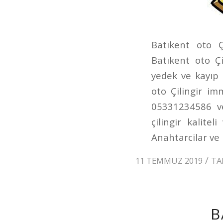
Batıkent oto Ç
Batıkent oto Çi
yedek ve kayıp
oto Çilingir im
05331234586 ve
çilingir kalitel
Anahtarcilar ve 
/
11 TEMMUZ 2019
TA
B