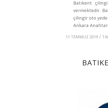
Batıkent çilin
vermektedir. Bat
çilingir oto yed
Ankara Anahtarci
/
11 TEMMUZ 2019
TA
BATIK