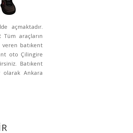
lde açmaktadır.
iR Tüm araçların
 veren batıkent
nt oto Çilingire
siniz. Batıkent
gir olarak Ankara
IR