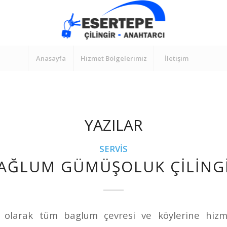
Anasayfa
Hizmet Bölgelerimiz
İletişim
YAZILAR
SERVIS
AĞLUM GÜMÜŞOLUK ÇILING
r olarak tüm baglum çevresi ve köylerine hizm