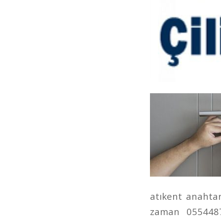
atıkent anahtarc
zaman 05544877