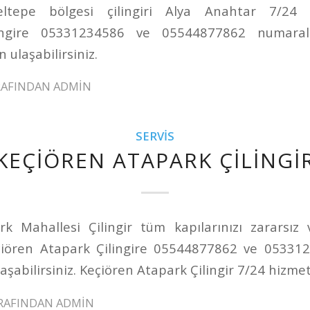
ltepe bölgesi çilingiri Alya Anahtar 7/24 h
lingire 05331234586 ve 05544877862 numaralı
 ulaşabilirsiniz.
RAFINDAN
ADMIN
SERVIS
KEÇIÖREN ATAPARK ÇILINGI
k Mahallesi Çilingir tüm kapılarınızı zararsız
çiören Atapark Çilingire 05544877862 ve 05331
aşabilirsiniz. Keçiören Atapark Çilingir 7/24 hizmet
RAFINDAN
ADMIN