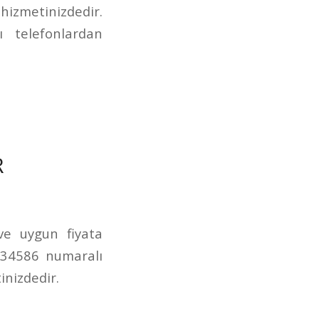
izmetinizdedir.
 telefonlardan
R
 ve uygun fiyata
234586 numaralı
inizdedir.