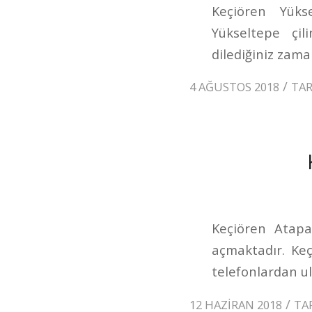
Keçiören Yükse
Yükseltepe çi
dilediğiniz zaman
/
4 AĞUSTOS 2018
TA
Keçiören Atapar
açmaktadır. Ke
telefonlardan ul
/
12 HAZIRAN 2018
TA