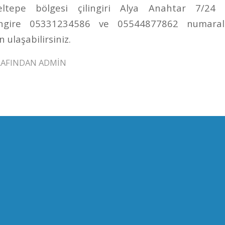
ltepe bölgesi çilingiri Alya Anahtar 7/24 h
lingire 05331234586 ve 05544877862 numaralı
 ulaşabilirsiniz.
RAFINDAN
ADMIN