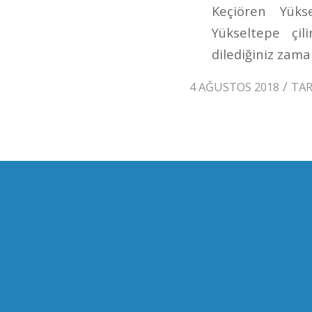
Keçiören Yükse
Yükseltepe çi
dilediğiniz zaman
/
4 AĞUSTOS 2018
TA