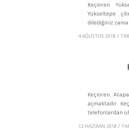
Keçiören Yükse
Yükseltepe çi
dilediğiniz zaman
/
4 AĞUSTOS 2018
TA
Keçiören Atapar
açmaktadır. Ke
telefonlardan ul
/
12 HAZIRAN 2018
TA