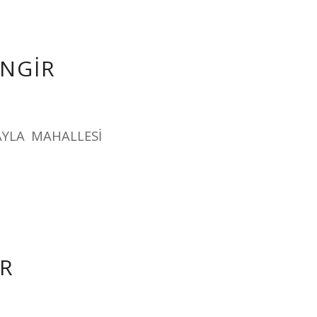
İNGİR
AYLA MAHALLESİ
İR