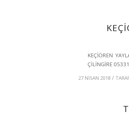
KEÇİ
KEÇİÖREN YAYL
ÇİLİNGİRE 0533
/
27 NISAN 2018
TARA
T