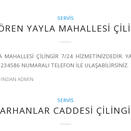
SERVIS
ÖREN YAYLA MAHALLESİ ÇİL
A MAHALLESİ ÇİLİNGİR 7/24 HİZMETİNİZDEDİR. Y
1234586 NUMARALI TELEFON İLE ULAŞABİLİRSİNİZ.
FINDAN
ADMIN
SERVIS
ARHANLAR CADDESİ ÇİLİNG