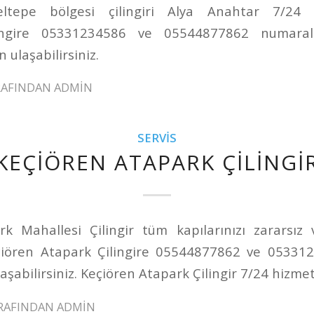
ltepe bölgesi çilingiri Alya Anahtar 7/24 h
lingire 05331234586 ve 05544877862 numaralı
 ulaşabilirsiniz.
RAFINDAN
ADMIN
SERVIS
KEÇIÖREN ATAPARK ÇILINGI
k Mahallesi Çilingir tüm kapılarınızı zararsız
çiören Atapark Çilingire 05544877862 ve 05331
aşabilirsiniz. Keçiören Atapark Çilingir 7/24 hizmet
RAFINDAN
ADMIN