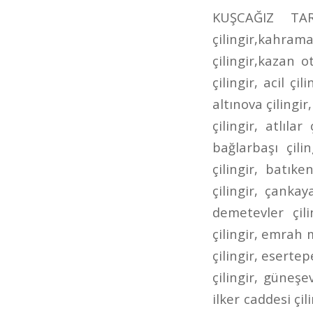
KUŞCAĞIZ TARHANLAR CADDESİ ÇİLİNGİR kahramankazan çilingir,kazan çilingir,kahramankazan anahtarcı,kazan anahtarcı,kahramankazan oto çilingir,kazan oto çilingir,karamankazan oto anahtarcı,kazan oto anahtarcı,7/24 çilingir, acil çilingir, adalı çilingir, aktepe çilingir, akyurt çilingir, altındağ çilingir, altınova çilingir, altınpark çilingir, ankara çilingir, ankara oto çilingir, aşağı eğlence çilingir, atlılar çilingir, ayrancı çilingir, bademlik çilingir, bağcı caddesi çilingir, bağlarbaşı çilingir, bağlıca çilingir, bağlum çilingir, balgat çilingir, basınevleri çilingir, batıkent çilingir, bilkent çilingir, bölük caddesi çilingir, bursa caddesi çilingir, çankaya çilingir, cevizlidere çilingir, çubuk çilingir, çukurambar çilingir, demetevler çilingir, dikmen çilingir, dışkapı çilingir, dutluk çilingir, elvankent çilingir, emrah mahallesi çilingir, ergenekon caddesi çilingir, eryaman çilingir, esat çilingir, esertepe çilingir, etimesgut çilingir, etlik ayvalı çilingir, Etlik Çilingir, gazino çilingir, güneşevler çilingir, hacıbayram çilingir, hacıkadın çilingir, hasköy çilingir, ilker caddesi çilingir, İncirli Çilingir, incirli oto çilingir, iskitler çilingir, ivedik çilingir, kafkaslar çilingir, kanuni çilingir, kardeşler çilingir, kazımkarabekir çilingir, kızılay çilingir, kuyubaşı çilingir, kuzey ankara toki çilingir, lalegül çilingir, nöbetçi çilingir, öntek çilingir, ovacık çilingir, pınarbaşı çilingir, pursaklar çilingir, pursaklar saray çilingir, sanatoryum çilingir, sancaktepe çilingir, şehit süleyman efe çilingir, şentepe çilingir, siteler çilingir, sokullu çilingir, solfasol çilingir, subayevleri çilingir, tandoğan çilingir, tepebaşı çilingir, ufuktepe çilingir, ufuktepe oto anahtarcısı, ufuktepe oto çilingir, ulus çilingir, uyanış çilingir, varlık mahallesi çilingir, yeni ziraat mahallesi çilingir, yenimahalle çilingir, yeşiltepe çilingir, yükseltepe çilingir, yunus emre caddesi çilingir, ziraat mahallesi çilin