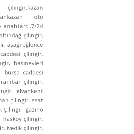
irmendere caddesi oto anahtarcı,incirli çilingir anahtarcı,dr. besim ömer çilingir,gen.dr. tevfik sağlam çilingir,posta caddesi çilingir,posta caddesi anahtarcı,aktaş çilingir,aktaş anahtarcı,aktaş oto çilingir,demetgül çilingir,demetgül anahtarcı,demetgül oto çilingir,demetgül oto anahtarcı,etlik caddesi çilingir,etlik caddesi anahtarcı,etlik caddesi oto çilingir,etlik caddesi oto anahtarcı,kuyuyazısı caddesi çilingir,kuyuyazısı caddesi oto çilingir,kuyuyazısı caddesi anahtarcı,kurtuluş çilingir,kurtuluş oto çilingir,kurtuluş anahtarcı,kurtuluş oto anahtarcı,seğmenler çilingir,seğmenler oto çilingir,seğmenler anahtarcı,seğmenler oto anahtarcı,atış caddesi çilingir,atış caddesi oto çilingir,atış caddesi anahtarcı,atış caddesi oto anahtarcı,ragıp tüzün çilingir,ragıp tüzün anahtarcı,ragıp tüzün caddesi çilingir,ragıp tüzün oto çilingir,ragıp tüzün oto anahtarcı,refik saydam caddesi çilingir,refik saydam çilingir,refik saydam caddesi oto çilingir,refik saydam oto çilingir,ahmet şefik kolaylı çilingir,ahmet şefik kolaylı oto çilingir,çambaşı caddesi çilingir,çambaşı caddesi oto çilingir,çambaşı caddesi anahtarcı,çambaşı caddesi oto anahtarcı,selim caddesi çilingir,selim caddesi oto çilingir,selim caddesi anahtarcı,selim caddesi oto anahtarcı,estergon caddesi çilingir,estergon caddesi anahtarcı,estergon caddesi oto çilingir,estergon caddesi oto anahtarcı,aydan caddesi çilingir,aydan caddesi oto çilingir,aydan caddesi anahtarcı,aydan caddesi oto anahtarcı,ahi evran caddesi çilingir,ahi evran caddesi oto çilingir,ahi evran caddesi oto anahtarcı,ahi evran caddesi anahtarcı,uzay çağı caddesi çilingir,uzay çağı caddesi oto çilingir,uzay çağı caddesi anahtarcı,alınteri bulvarı çilingir,alınteri bulvarı oto çilingir,alınteri bulvarı anahtarcı,alınteri bulvarı oto anahtarcı,bağdat caddesi çilingir,bağdat caddesi oto çilingir,bağdat caddesi anahtarcı,bağdat caddesi oto anahtarcı,çınardibi caddesi çilingir,çınardibi caddesi oto çilingir,