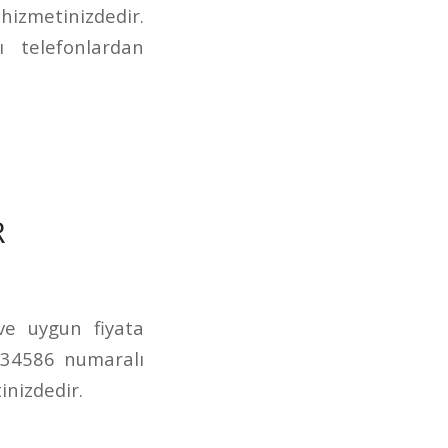
izmetinizdedir.
 telefonlardan
R
 ve uygun fiyata
234586 numaralı
inizdedir.