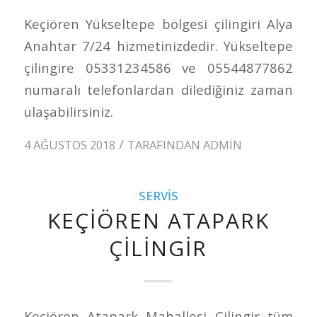
Keçiören Yükseltepe bölgesi çilingiri Alya
Anahtar 7/24 hizmetinizdedir. Yükseltepe
çilingire 05331234586 ve 05544877862
numaralı telefonlardan dilediğiniz zaman
ulaşabilirsiniz.
/
4 AĞUSTOS 2018
TARAFINDAN
ADMIN
SERVIS
KEÇIÖREN ATAPARK
ÇILINGIR
Keçiören Atapark Mahallesi Çilingir tüm