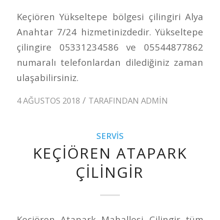
Keçiören Yükseltepe bölgesi çilingiri Alya
Anahtar 7/24 hizmetinizdedir. Yükseltepe
çilingire 05331234586 ve 05544877862
numaralı telefonlardan dilediğiniz zaman
ulaşabilirsiniz.
/
4 AĞUSTOS 2018
TARAFINDAN
ADMIN
SERVIS
KEÇIÖREN ATAPARK
ÇILINGIR
Keçiören Atapark Mahallesi Çilingir tüm