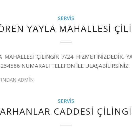
SERVIS
ÖREN YAYLA MAHALLESİ ÇİL
A MAHALLESİ ÇİLİNGİR 7/24 HİZMETİNİZDEDİR. Y
1234586 NUMARALI TELEFON İLE ULAŞABİLİRSİNİZ.
FINDAN
ADMIN
SERVIS
ARHANLAR CADDESİ ÇİLİNG