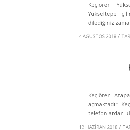
Keçiören Yükse
Yükseltepe çi
dilediğiniz zaman
/
4 AĞUSTOS 2018
TA
Keçiören Atapar
açmaktadır. Ke
telefonlardan ul
/
12 HAZIRAN 2018
TA