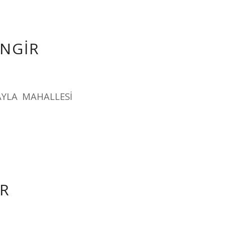
İNGİR
AYLA MAHALLESİ
İR