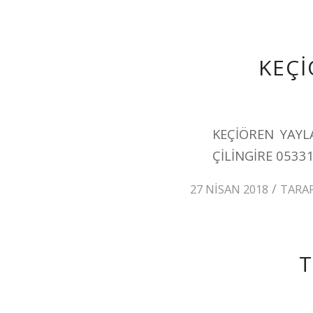
KEÇİ
KEÇİÖREN YAYL
ÇİLİNGİRE 0533
/
27 NISAN 2018
TARA
T