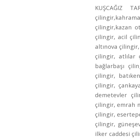
KUŞCAĞIZ TARHANLAR CADDESİ ÇİLİNGİR kahramankazan çilingir,kazan çilingir,kahramankazan anahtarcı,kazan anahtarcı,kahramankazan oto çilingir,kazan oto çilingir,karamankazan oto anahtarcı,kazan oto anahtarcı,7/24 çilingir, acil çilingir, adalı çilingir, aktepe çilingir, akyurt çilingir, altındağ çilingir, altınova çilingir, altınpark çilingir, ankara çilingir, ankara oto çilingir, aşağı eğlence çilingir, atlılar çilingir, ayrancı çilingir, bademlik çilingir, bağcı caddesi çilingir, bağlarbaşı çilingir, bağlıca çilingir, bağlum çilingir, balgat çilingir, basınevleri çilingir, batıkent çilingir, bilkent çilingir, bölük caddesi çilingir, bursa caddesi çilingir, çankaya çilingir, cevizlidere çilingir, çubuk çilingir, çukurambar çilingir, demetevler çilingir, dikmen çilingir, dışkapı çilingir, dutluk çilingir, elvankent çilingir, emrah mahallesi çilingir, ergenekon caddesi çilingir, eryaman çilingir, esat çilingir, esertepe çilingir, etimesgut çilingir, etlik ayvalı çilingir, Etlik Çilingir, gazino çilingir, güneşevler çilingir, hacıbayram çilingir, hacıkadın çilingir, hasköy çilingir, ilker caddesi çilingir, İncirli Çilingir, incirli oto çilingir, iskitler çilingir, ivedik çilingir, kafkaslar çilingir, kanuni çilingir, kardeşler çilingir, kazımkarabekir çilingir, kızılay çilingir, kuyubaşı çilingir, kuzey ankara toki çilingir, lalegül çilingir, nöbetçi çilingir, öntek çilingir, ovacık çilingir, pınarbaşı çilingir, pursaklar çilingir, pursaklar saray çilingir, sanatoryum çilingir, sancaktepe çilingir, şehit süleyman efe çilingir, şentepe çilingir, siteler çilingir, sokullu çilingir, solfasol çilingir, subayevleri çilingir, tandoğan çilingir, tepebaşı çilingir, ufuktepe çilingir, ufuktepe oto anahtarcısı, ufuktepe oto çilingir, ulus çilingir, uyanış çilingir, varlık mahallesi çilingir, yeni ziraat mahallesi çilingir, yenimahalle çilingir, yeşiltepe çilingir, yükseltepe çilingir, yunus emre caddesi çilingir, ziraat mahallesi çilin