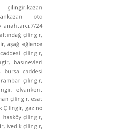
irmendere caddesi oto anahtarcı,incirli çilingir anahtarcı,dr. besim ömer çilingir,gen.dr. tevfik sağlam çilingir,posta caddesi çilingir,posta caddesi anahtarcı,aktaş çilingir,aktaş anahtarcı,aktaş oto çilingir,demetgül çilingir,demetgül anahtarcı,demetgül oto çilingir,demetgül oto anahtarcı,etlik caddesi çilingir,etlik caddesi anahtarcı,etlik caddesi oto çilingir,etlik caddesi oto anahtarcı,kuyuyazısı caddesi çilingir,kuyuyazısı caddesi oto çilingir,kuyuyazısı caddesi anahtarcı,kurtuluş çilingir,kurtuluş oto çilingir,kurtuluş anahtarcı,kurtuluş oto anahtarcı,seğmenler çilingir,seğmenler oto çilingir,seğmenler anahtarcı,seğmenler oto anahtarcı,atış caddesi çilingir,atış caddesi oto çilingir,atış caddesi anahtarcı,atış caddesi oto anahtarcı,ragıp tüzün çilingir,ragıp tüzün anahtarcı,ragıp tüzün caddesi çilingir,ragıp tüzün oto çilingir,ragıp tüzün oto anahtarcı,refik saydam caddesi çilingir,refik saydam çilingir,refik saydam caddesi oto çilingir,refik saydam oto çilingir,ahmet şefik kolaylı çilingir,ahmet şefik kolaylı oto çilingir,çambaşı caddesi çilingir,çambaşı caddesi oto çilingir,çambaşı caddesi anahtarcı,çambaşı caddesi oto anahtarcı,selim caddesi çilingir,selim caddesi oto çilingir,selim caddesi anahtarcı,selim caddesi oto anahtarcı,estergon caddesi çilingir,estergon caddesi anahtarcı,estergon caddesi oto çilingir,estergon caddesi oto anahtarcı,aydan caddesi çilingir,aydan caddesi oto çilingir,aydan caddesi anahtarcı,aydan caddesi oto anahtarcı,ahi evran caddesi çilingir,ahi evran caddesi oto çilingir,ahi evran caddesi oto anahtarcı,ahi evran caddesi anahtarcı,uzay çağı caddesi çilingir,uzay çağı caddesi oto çilingir,uzay çağı caddesi anahtarcı,alınteri bulvarı çilingir,alınteri bulvarı oto çilingir,alınteri bulvarı anahtarcı,alınteri bulvarı oto anahtarcı,bağdat caddesi çilingir,bağdat caddesi oto çilingir,bağdat caddesi anahtarcı,bağdat caddesi oto anahtarcı,çınardibi caddesi çilingir,çınardibi caddesi oto çilingir,