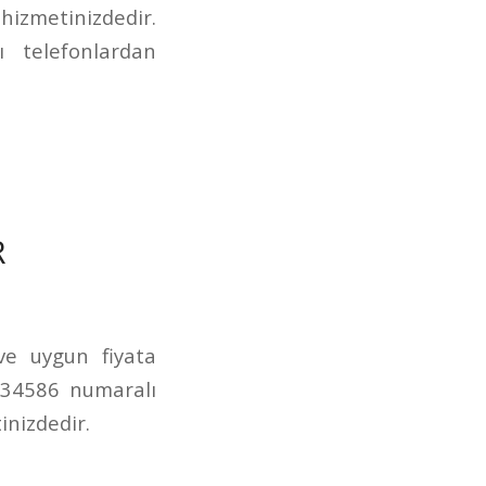
izmetinizdedir.
 telefonlardan
R
 ve uygun fiyata
234586 numaralı
inizdedir.