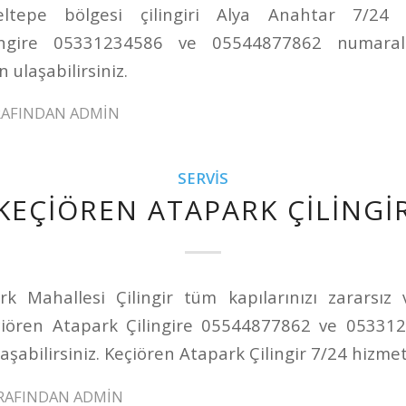
ltepe bölgesi çilingiri Alya Anahtar 7/24 h
lingire 05331234586 ve 05544877862 numaralı
 ulaşabilirsiniz.
RAFINDAN
ADMIN
SERVIS
KEÇIÖREN ATAPARK ÇILINGI
k Mahallesi Çilingir tüm kapılarınızı zararsız
çiören Atapark Çilingire 05544877862 ve 05331
aşabilirsiniz. Keçiören Atapark Çilingir 7/24 hizmet
RAFINDAN
ADMIN