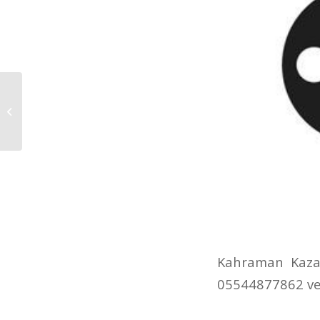
Ankara Esertepe
Çilingir
Kahraman Kazan
05544877862 ve 