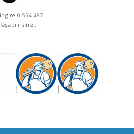
lingire 0 554 487
şabilirsiniz .