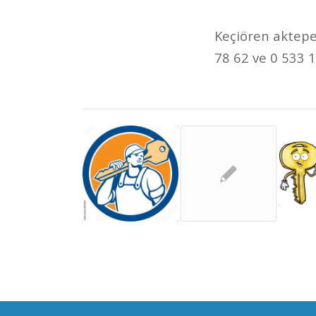
Keçiören aktepe 
78 62 ve 0 533 1