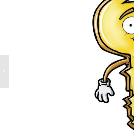
Kahramankazan
Saray Çilingir