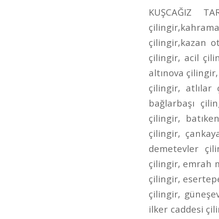
KUŞCAĞIZ TARHANLAR CADDESİ ÇİLİNGİR kahramankazan çilingir,kazan çilingir,kahramankazan anahtarcı,kazan anahtarcı,kahramankazan oto çilingir,kazan oto çilingir,karamankazan oto anahtarcı,kazan oto anahtarcı,7/24 çilingir, acil çilingir, adalı çilingir, aktepe çilingir, akyurt çilingir, altındağ çilingir, altınova çilingir, altınpark çilingir, ankara çilingir, ankara oto çilingir, aşağı eğlence çilingir, atlılar çilingir, ayrancı çilingir, bademlik çilingir, bağcı caddesi çilingir, bağlarbaşı çilingir, bağlıca çilingir, bağlum çilingir, balgat çilingir, basınevleri çilingir, batıkent çilingir, bilkent çilingir, bölük caddesi çilingir, bursa caddesi çilingir, çankaya çilingir, cevizlidere çilingir, çubuk çilingir, çukurambar çilingir, demetevler çilingir, dikmen çilingir, dışkapı çilingir, dutluk çilingir, elvankent çilingir, emrah mahallesi çilingir, ergenekon caddesi çilingir, eryaman çilingir, esat çilingir, esertepe çilingir, etimesgut çilingir, etlik ayvalı çilingir, Etlik Çilingir, gazino çilingir, güneşevler çilingir, hacıbayram çilingir, hacıkadın çilingir, hasköy çilingir, ilker caddesi çilingir, İncirli Çilingir, incirli oto çilingir, iskitler çilingir, ivedik çilingir, kafkaslar çilingir, kanuni çilingir, kardeşler çilingir, kazımkarabekir çilingir, kızılay çilingir, kuyubaşı çilingir, kuzey ankara toki çilingir, lalegül çilingir, nöbetçi çilingir, öntek çilingir, ovacık çilingir, pınarbaşı çilingir, pursaklar çilingir, pursaklar saray çilingir, sanatoryum çilingir, sancaktepe çilingir, şehit süleyman efe çilingir, şentepe çilingir, siteler çilingir, sokullu çilingir, solfasol çilingir, subayevleri çilingir, tandoğan çilingir, tepebaşı çilingir, ufuktepe çilingir, ufuktepe oto anahtarcısı, ufuktepe oto çilingir, ulus çilingir, uyanış çilingir, varlık mahallesi çilingir, yeni ziraat mahallesi çilingir, yenimahalle çilingir, yeşiltepe çilingir, yükseltepe çilingir, yunus emre caddesi çilingir, ziraat mahallesi çilin