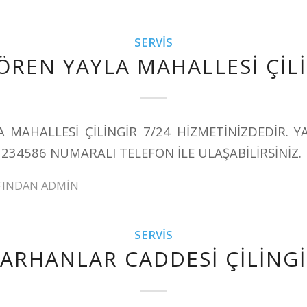
SERVIS
ÖREN YAYLA MAHALLESİ ÇİL
A MAHALLESİ ÇİLİNGİR 7/24 HİZMETİNİZDEDİR. Y
1234586 NUMARALI TELEFON İLE ULAŞABİLİRSİNİZ.
FINDAN
ADMIN
SERVIS
ARHANLAR CADDESİ ÇİLİNG