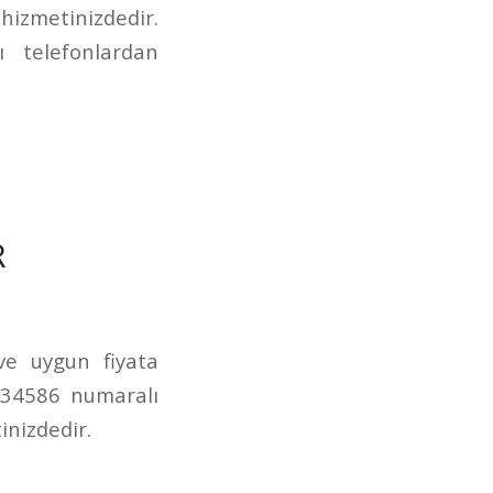
izmetinizdedir.
 telefonlardan
R
 ve uygun fiyata
234586 numaralı
inizdedir.