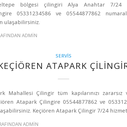
ltepe bölgesi çilingiri Alya Anahtar 7/24 h
lingire 05331234586 ve 05544877862 numaralı
 ulaşabilirsiniz.
RAFINDAN
ADMIN
SERVIS
KEÇIÖREN ATAPARK ÇILINGI
k Mahallesi Çilingir tüm kapılarınızı zararsız
çiören Atapark Çilingire 05544877862 ve 05331
aşabilirsiniz. Keçiören Atapark Çilingir 7/24 hizmet
RAFINDAN
ADMIN