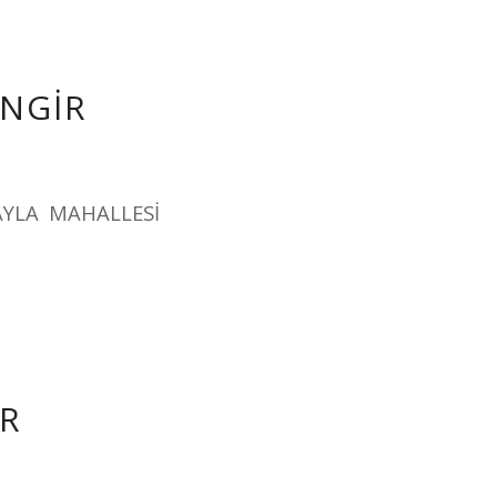
İNGİR
AYLA MAHALLESİ
İR