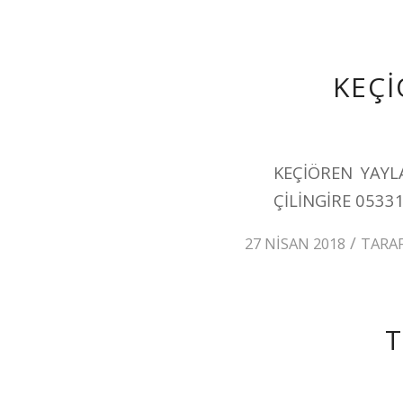
KEÇİ
KEÇİÖREN YAYL
ÇİLİNGİRE 0533
/
27 NISAN 2018
TARA
T