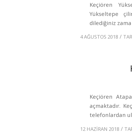
Keçiören Yükse
Yükseltepe çi
dilediğiniz zaman
/
4 AĞUSTOS 2018
TA
Keçiören Atapar
açmaktadır. Ke
telefonlardan ul
/
12 HAZIRAN 2018
TA