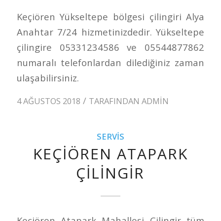
Keçiören Yükseltepe bölgesi çilingiri Alya
Anahtar 7/24 hizmetinizdedir. Yükseltepe
çilingire 05331234586 ve 05544877862
numaralı telefonlardan dilediğiniz zaman
ulaşabilirsiniz.
/
4 AĞUSTOS 2018
TARAFINDAN
ADMIN
SERVIS
KEÇIÖREN ATAPARK
ÇILINGIR
Keçiören Atapark Mahallesi Çilingir tüm