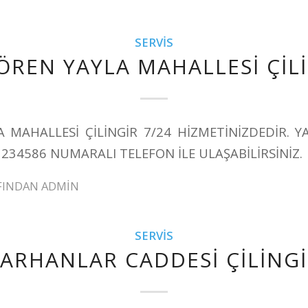
SERVIS
ÖREN YAYLA MAHALLESİ ÇİL
A MAHALLESİ ÇİLİNGİR 7/24 HİZMETİNİZDEDİR. Y
1234586 NUMARALI TELEFON İLE ULAŞABİLİRSİNİZ.
FINDAN
ADMIN
SERVIS
ARHANLAR CADDESİ ÇİLİNG