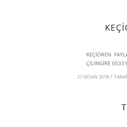
KEÇİ
KEÇİÖREN YAYL
ÇİLİNGİRE 0533
/
27 NISAN 2018
TARA
T