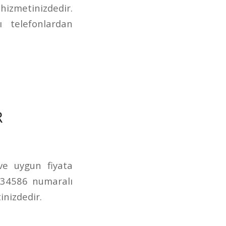
izmetinizdedir.
 telefonlardan
R
 ve uygun fiyata
234586 numaralı
inizdedir.