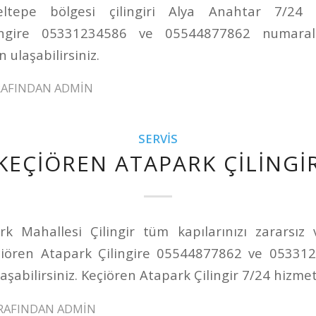
ltepe bölgesi çilingiri Alya Anahtar 7/24 h
lingire 05331234586 ve 05544877862 numaralı
 ulaşabilirsiniz.
RAFINDAN
ADMIN
SERVIS
KEÇIÖREN ATAPARK ÇILINGI
k Mahallesi Çilingir tüm kapılarınızı zararsız
çiören Atapark Çilingire 05544877862 ve 05331
aşabilirsiniz. Keçiören Atapark Çilingir 7/24 hizmet
RAFINDAN
ADMIN