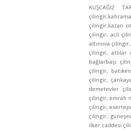
KUŞCAĞIZ TARHANLAR CADDESİ ÇİLİNGİR kahramankazan çilingir,kazan çilingir,kahramankazan anahtarcı,kazan anahtarcı,kahramankazan oto çilingir,kazan oto çilingir,karamankazan oto anahtarcı,kazan oto anahtarcı,7/24 çilingir, acil çilingir, adalı çilingir, aktepe çilingir, akyurt çilingir, altındağ çilingir, altınova çilingir, altınpark çilingir, ankara çilingir, ankara oto çilingir, aşağı eğlence çilingir, atlılar çilingir, ayrancı çilingir, bademlik çilingir, bağcı caddesi çilingir, bağlarbaşı çilingir, bağlıca çilingir, bağlum çilingir, balgat çilingir, basınevleri çilingir, batıkent çilingir, bilkent çilingir, bölük caddesi çilingir, bursa caddesi çilingir, çankaya çilingir, cevizlidere çilingir, çubuk çilingir, çukurambar çilingir, demetevler çilingir, dikmen çilingir, dışkapı çilingir, dutluk çilingir, elvankent çilingir, emrah mahallesi çilingir, ergenekon caddesi çilingir, eryaman çilingir, esat çilingir, esertepe çilingir, etimesgut çilingir, etlik ayvalı çilingir, Etlik Çilingir, gazino çilingir, güneşevler çilingir, hacıbayram çilingir, hacıkadın çilingir, hasköy çilingir, ilker caddesi çilingir, İncirli Çilingir, incirli oto çilingir, iskitler çilingir, ivedik çilingir, kafkaslar çilingir, kanuni çilingir, kardeşler çilingir, kazımkarabekir çilingir, kızılay çilingir, kuyubaşı çilingir, kuzey ankara toki çilingir, lalegül çilingir, nöbetçi çilingir, öntek çilingir, ovacık çilingir, pınarbaşı çilingir, pursaklar çilingir, pursaklar saray çilingir, sanatoryum çilingir, sancaktepe çilingir, şehit süleyman efe çilingir, şentepe çilingir, siteler çilingir, sokullu çilingir, solfasol çilingir, subayevleri çilingir, tandoğan çilingir, tepebaşı çilingir, ufuktepe çilingir, ufuktepe oto anahtarcısı, ufuktepe oto çilingir, ulus çilingir, uyanış çilingir, varlık mahallesi çilingir, yeni ziraat mahallesi çilingir, yenimahalle çilingir, yeşiltepe çilingir, yükseltepe çilingir, yunus emre caddesi çilingir, ziraat mahallesi çilin