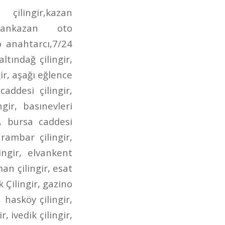
irmendere caddesi oto anahtarcı,incirli çilingir anahtarcı,dr. besim ömer çilingir,gen.dr. tevfik sağlam çilingir,posta caddesi çilingir,posta caddesi anahtarcı,aktaş çilingir,aktaş anahtarcı,aktaş oto çilingir,demetgül çilingir,demetgül anahtarcı,demetgül oto çilingir,demetgül oto anahtarcı,etlik caddesi çilingir,etlik caddesi anahtarcı,etlik caddesi oto çilingir,etlik caddesi oto anahtarcı,kuyuyazısı caddesi çilingir,kuyuyazısı caddesi oto çilingir,kuyuyazısı caddesi anahtarcı,kurtuluş çilingir,kurtuluş oto çilingir,kurtuluş anahtarcı,kurtuluş oto anahtarcı,seğmenler çilingir,seğmenler oto çilingir,seğmenler anahtarcı,seğmenler oto anahtarcı,atış caddesi çilingir,atış caddesi oto çilingir,atış caddesi anahtarcı,atış caddesi oto anahtarcı,ragıp tüzün çilingir,ragıp tüzün anahtarcı,ragıp tüzün caddesi çilingir,ragıp tüzün oto çilingir,ragıp tüzün oto anahtarcı,refik saydam caddesi çilingir,refik saydam çilingir,refik saydam caddesi oto çilingir,refik saydam oto çilingir,ahmet şefik kolaylı çilingir,ahmet şefik kolaylı oto çilingir,çambaşı caddesi çilingir,çambaşı caddesi oto çilingir,çambaşı caddesi anahtarcı,çambaşı caddesi oto anahtarcı,selim caddesi çilingir,selim caddesi oto çilingir,selim caddesi anahtarcı,selim caddesi oto anahtarcı,estergon caddesi çilingir,estergon caddesi anahtarcı,estergon caddesi oto çilingir,estergon caddesi oto anahtarcı,aydan caddesi çilingir,aydan caddesi oto çilingir,aydan caddesi anahtarcı,aydan caddesi oto anahtarcı,ahi evran caddesi çilingir,ahi evran caddesi oto çilingir,ahi evran caddesi oto anahtarcı,ahi evran caddesi anahtarcı,uzay çağı caddesi çilingir,uzay çağı caddesi oto çilingir,uzay çağı caddesi anahtarcı,alınteri bulvarı çilingir,alınteri bulvarı oto çilingir,alınteri bulvarı anahtarcı,alınteri bulvarı oto anahtarcı,bağdat caddesi çilingir,bağdat caddesi oto çilingir,bağdat caddesi anahtarcı,bağdat caddesi oto anahtarcı,çınardibi caddesi çilingir,çınardibi caddesi oto çilingir,