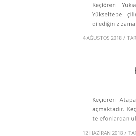
Keçiören Yükse
Yükseltepe çi
dilediğiniz zaman
/
4 AĞUSTOS 2018
TA
Keçiören Atapar
açmaktadır. Ke
telefonlardan ul
/
12 HAZIRAN 2018
TA