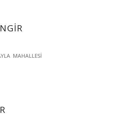
İNGİR
AYLA MAHALLESİ
İR