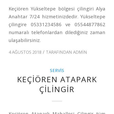
Keçiören Yükseltepe bölgesi çilingiri Alya
Anahtar 7/24 hizmetinizdedir. Yükseltepe
çilingire 05331234586 ve 05544877862
numaralı telefonlardan dilediğiniz zaman
ulaşabilirsiniz.
/
4 AĞUSTOS 2018
TARAFINDAN
ADMIN
SERVIS
KEÇIÖREN ATAPARK
ÇILINGIR
Keçiören Atapark Mahallesi Çilingir tüm