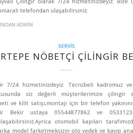
Ayvalı Çilingir olarak 7/24 hizmetinizdeyiz. Biz
aralı telefondan ulaşabilirsiniz.
FINDAN
ADMIN
SERVIS
RTEPE NÖBETÇI ÇILINGIR B
ir 7/24 hizmetinizdeyiz. Tecrübeli kadromuz ve
ltusunda siz değerli müşterilerimize çilingir s
i ve kilit satışı,montajı için bir telefon yakının
ngir Bekir ustaya 05544877862 ve 0533123
laşabilirsiniz.Ayrica otomobil kapıları tarafımız
Marka model farketmeksizin oto yedek ve kayıp ana