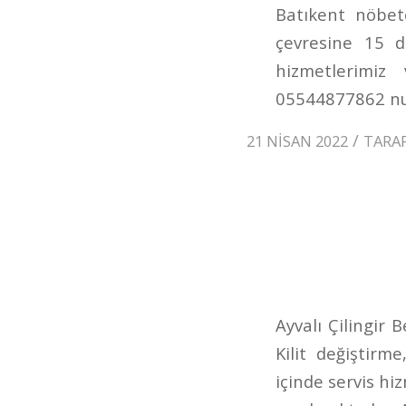
Batıkent nöbet
çevresine 15 d
hizmetlerimiz
05544877862 num
/
21 NISAN 2022
TARA
Ayvalı Çilingir 
Kilit değiştirm
içinde servis h