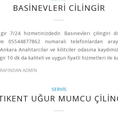
BASINEVLERI CILINGIR
ngir 7/24 hizmetinizdedir. Basınevleri çilingiri 
e 05544877862 numaralı telefonlardan arayabi
Ankara Anahtarcilar ve kilitciler odasına kaydımi
gir 10 dk da kaliteli ve uygun fiyatli hizmetleri ile k
ARAFINDAN
ADMIN
SERVIS
TIKENT UĞUR MUMCU ÇILIN