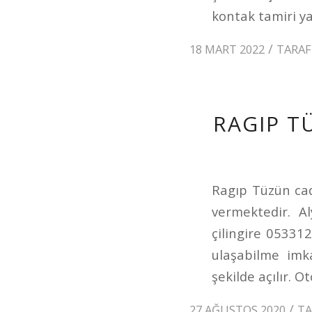
kontak tamiri yap
/
18 MART 2022
TARA
RAGIP T
Ragıp Tüzün cad
vermektedir. Al
çilingire 05331
ulaşabilme imka
şekilde açılır. 
/
27 AĞUSTOS 2020
T