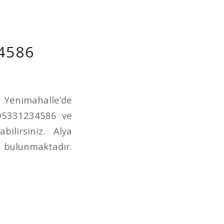
4586
. Yenimahalle’de
 05331234586 ve
ilirsiniz. Alya
z bulunmaktadır.