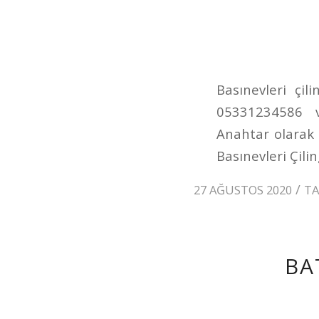
Basınevleri çili
05331234586 v
Anahtar olarak 
Basınevleri Çilin
/
27 AĞUSTOS 2020
T
BA