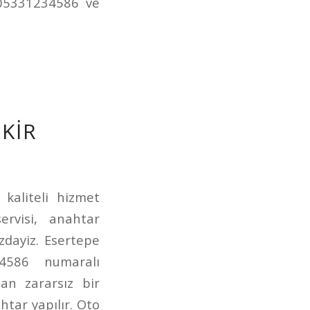
e 05331234586 ve
EKIR
 kaliteli hizmet
ervisi, anahtar
ızdayiz. Esertepe
4586 numaralı
dan zararsız bir
htar yapılır. Oto