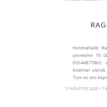
RAG
Yenimahalle Rag
çevresine 10 d
05544877862 nu
Anahtar olarak 
Tüm ev oto kapila
/
27 AĞUSTOS 2020
T