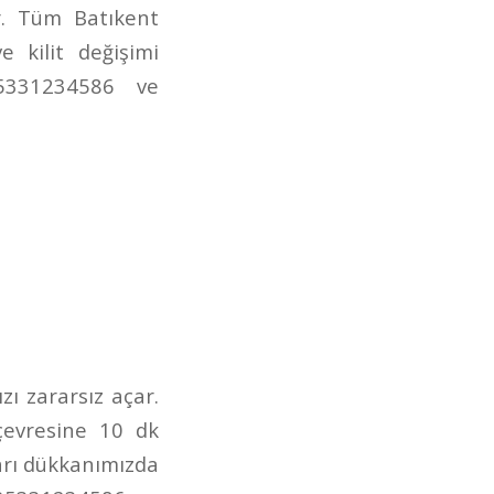
r. Tüm Batıkent
 kilit değişimi
05331234586 ve
zı zararsız açar.
 çevresine 10 dk
arı dükkanımızda