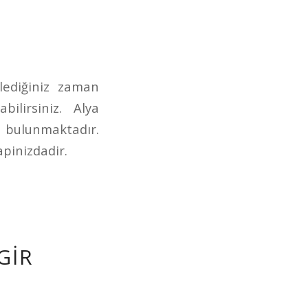
dilediğiniz zaman
lirsiniz. Alya
z bulunmaktadır.
apinizdadir.
GIR