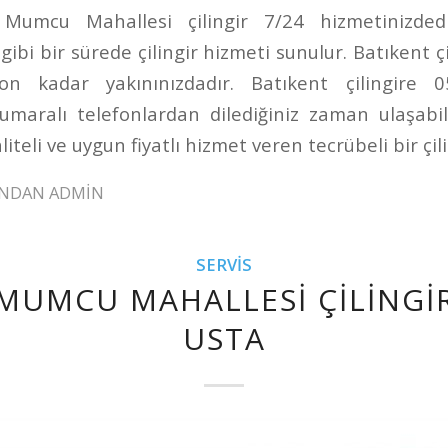
Mumcu Mahallesi çilingir 7/24 hizmetinizded
gibi bir sürede çilingir hizmeti sunulur. Batıkent çi
on kadar yakınınızdadır. Batıkent çilingire
aralı telefonlardan dilediğiniz zaman ulaşabili
aliteli ve uygun fiyatlı hizmet veren tecrübeli bir çili
INDAN
ADMIN
SERVIS
MUMCU MAHALLESI ÇILINGIR
USTA