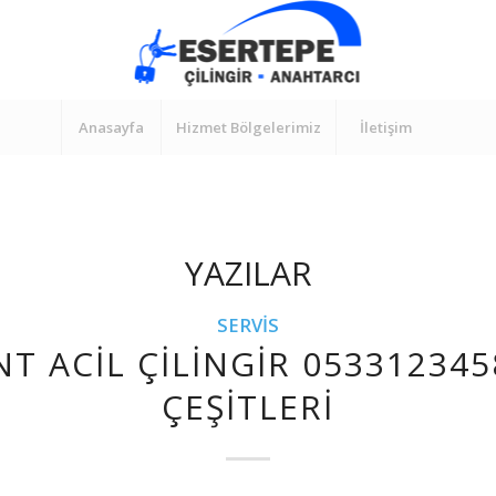
Anasayfa
Hizmet Bölgelerimiz
İletişim
YAZILAR
SERVIS
T ACIL ÇILINGIR 053312345
ÇEŞITLERI