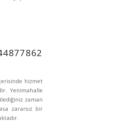
44877862
çerisinde hizmet
dir. Yenimahalle
ilediğiniz zaman
asa zararsız bir
ktadır.