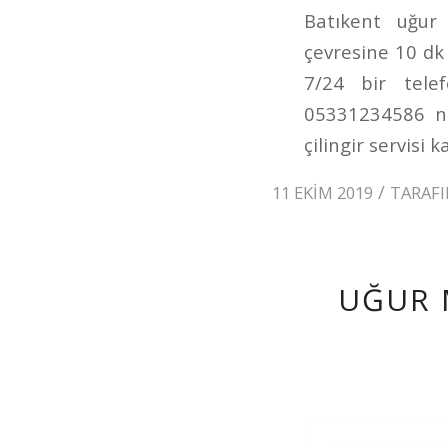
Batıkent uğur 
çevresine 10 dk 
7/24 bir telef
05331234586 num
çilingir servisi k
/
11 EKIM 2019
TARAF
UĞUR 