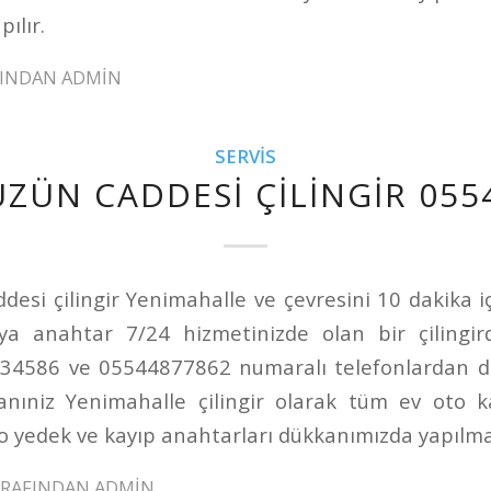
ılır.
FINDAN
ADMIN
SERVIS
ÜZÜN CADDESI ÇILINGIR 055
desi çilingir Yenimahalle ve çevresini 10 dakika i
ya anahtar 7/24 hizmetinizde olan bir çilingir
234586 ve 05544877862 numaralı telefonlardan d
nıniz Yenimahalle çilingir olarak tüm ev oto k
Oto yedek ve kayıp anahtarları dükkanımızda yapılma
ARAFINDAN
ADMIN