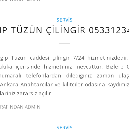
SERVIS
IP TÜZÜN ÇILINGIR 0533123
ıp Tüzün caddesi çilingir 7/24 hizmetinizdedir
akika içerisinde hizmetimiz mevcuttur. Bizlere
maralı telefonlardan dilediğiniz zaman ulaşab
Ankara Anahtarcilar ve kilitciler odasına kaydımi
riniz zararsız açılır.
ARAFINDAN
ADMIN
SERVIS