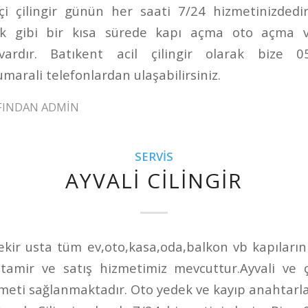
çi çilingir günün her saati 7/24 hizmetinizdedi
k gibi bir kısa sürede kapı açma oto açma ve
 vardır. Batıkent acil çilingir olarak bize 
arali telefonlardan ulaşabilirsiniz.
FINDAN
ADMIN
SERVIS
AYVALI CILINGIR
Bekir usta tüm ev,oto,kasa,oda,balkon vb kapılarını
e,tamir ve satış hizmetimiz mevcuttur.Ayvali ve
izmeti sağlanmaktadır. Oto yedek ve kayıp anahtarl