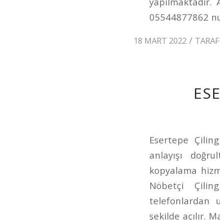
yapılmaktadır. 
05544877862 num
/
18 MART 2022
TARA
ESE
Esertepe Çiling
anlayışı doğru
kopyalama hizmet
Nöbetçi Çili
telefonlardan u
şekilde açılır. 