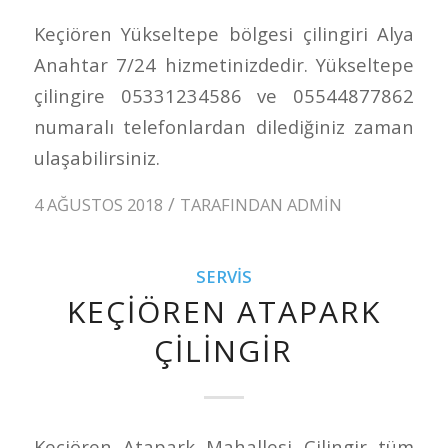
Keçiören Yükseltepe bölgesi çilingiri Alya
Anahtar 7/24 hizmetinizdedir. Yükseltepe
çilingire 05331234586 ve 05544877862
numaralı telefonlardan dilediğiniz zaman
ulaşabilirsiniz.
/
4 AĞUSTOS 2018
TARAFINDAN
ADMIN
SERVIS
KEÇIÖREN ATAPARK
ÇILINGIR
Keçiören Atapark Mahallesi Çilingir tüm