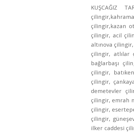
KUŞCAĞIZ TARHANLAR CADDESİ ÇİLİNGİR kahramankazan çilingir,kazan çilingir,kahramankazan anahtarcı,kazan anahtarcı,kahramankazan oto çilingir,kazan oto çilingir,karamankazan oto anahtarcı,kazan oto anahtarcı,7/24 çilingir, acil çilingir, adalı çilingir, aktepe çilingir, akyurt çilingir, altındağ çilingir, altınova çilingir, altınpark çilingir, ankara çilingir, ankara oto çilingir, aşağı eğlence çilingir, atlılar çilingir, ayrancı çilingir, bademlik çilingir, bağcı caddesi çilingir, bağlarbaşı çilingir, bağlıca çilingir, bağlum çilingir, balgat çilingir, basınevleri çilingir, batıkent çilingir, bilkent çilingir, bölük caddesi çilingir, bursa caddesi çilingir, çankaya çilingir, cevizlidere çilingir, çubuk çilingir, çukurambar çilingir, demetevler çilingir, dikmen çilingir, dışkapı çilingir, dutluk çilingir, elvankent çilingir, emrah mahallesi çilingir, ergenekon caddesi çilingir, eryaman çilingir, esat çilingir, esertepe çilingir, etimesgut çilingir, etlik ayvalı çilingir, Etlik Çilingir, gazino çilingir, güneşevler çilingir, hacıbayram çilingir, hacıkadın çilingir, hasköy çilingir, ilker caddesi çilingir, İncirli Çilingir, incirli oto çilingir, iskitler çilingir, ivedik çilingir, kafkaslar çilingir, kanuni çilingir, kardeşler çilingir, kazımkarabekir çilingir, kızılay çilingir, kuyubaşı çilingir, kuzey ankara toki çilingir, lalegül çilingir, nöbetçi çilingir, öntek çilingir, ovacık çilingir, pınarbaşı çilingir, pursaklar çilingir, pursaklar saray çilingir, sanatoryum çilingir, sancaktepe çilingir, şehit süleyman efe çilingir, şentepe çilingir, siteler çilingir, sokullu çilingir, solfasol çilingir, subayevleri çilingir, tandoğan çilingir, tepebaşı çilingir, ufuktepe çilingir, ufuktepe oto anahtarcısı, ufuktepe oto çilingir, ulus çilingir, uyanış çilingir, varlık mahallesi çilingir, yeni ziraat mahallesi çilingir, yenimahalle çilingir, yeşiltepe çilingir, yükseltepe çilingir, yunus emre caddesi çilingir, ziraat mahallesi çilin