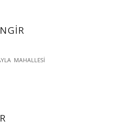
İNGİR
AYLA MAHALLESİ
İR