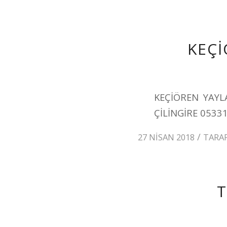
KEÇİ
KEÇİÖREN YAYL
ÇİLİNGİRE 0533
/
27 NISAN 2018
TARA
T