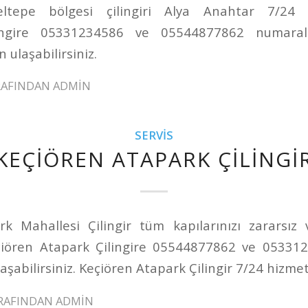
ltepe bölgesi çilingiri Alya Anahtar 7/24 h
lingire 05331234586 ve 05544877862 numaralı
 ulaşabilirsiniz.
RAFINDAN
ADMIN
SERVIS
KEÇIÖREN ATAPARK ÇILINGI
k Mahallesi Çilingir tüm kapılarınızı zararsız
çiören Atapark Çilingire 05544877862 ve 05331
aşabilirsiniz. Keçiören Atapark Çilingir 7/24 hizmet
RAFINDAN
ADMIN