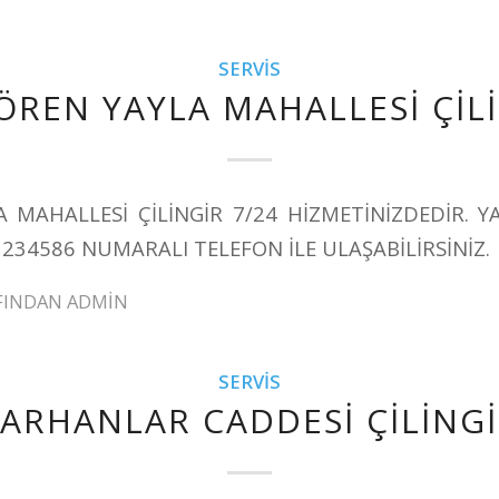
SERVIS
ÖREN YAYLA MAHALLESİ ÇİL
A MAHALLESİ ÇİLİNGİR 7/24 HİZMETİNİZDEDİR. Y
1234586 NUMARALI TELEFON İLE ULAŞABİLİRSİNİZ.
FINDAN
ADMIN
SERVIS
ARHANLAR CADDESİ ÇİLİNG