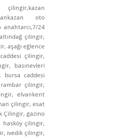
irmendere caddesi oto anahtarcı,incirli çilingir anahtarcı,dr. besim ömer çilingir,gen.dr. tevfik sağlam çilingir,posta caddesi çilingir,posta caddesi anahtarcı,aktaş çilingir,aktaş anahtarcı,aktaş oto çilingir,demetgül çilingir,demetgül anahtarcı,demetgül oto çilingir,demetgül oto anahtarcı,etlik caddesi çilingir,etlik caddesi anahtarcı,etlik caddesi oto çilingir,etlik caddesi oto anahtarcı,kuyuyazısı caddesi çilingir,kuyuyazısı caddesi oto çilingir,kuyuyazısı caddesi anahtarcı,kurtuluş çilingir,kurtuluş oto çilingir,kurtuluş anahtarcı,kurtuluş oto anahtarcı,seğmenler çilingir,seğmenler oto çilingir,seğmenler anahtarcı,seğmenler oto anahtarcı,atış caddesi çilingir,atış caddesi oto çilingir,atış caddesi anahtarcı,atış caddesi oto anahtarcı,ragıp tüzün çilingir,ragıp tüzün anahtarcı,ragıp tüzün caddesi çilingir,ragıp tüzün oto çilingir,ragıp tüzün oto anahtarcı,refik saydam caddesi çilingir,refik saydam çilingir,refik saydam caddesi oto çilingir,refik saydam oto çilingir,ahmet şefik kolaylı çilingir,ahmet şefik kolaylı oto çilingir,çambaşı caddesi çilingir,çambaşı caddesi oto çilingir,çambaşı caddesi anahtarcı,çambaşı caddesi oto anahtarcı,selim caddesi çilingir,selim caddesi oto çilingir,selim caddesi anahtarcı,selim caddesi oto anahtarcı,estergon caddesi çilingir,estergon caddesi anahtarcı,estergon caddesi oto çilingir,estergon caddesi oto anahtarcı,aydan caddesi çilingir,aydan caddesi oto çilingir,aydan caddesi anahtarcı,aydan caddesi oto anahtarcı,ahi evran caddesi çilingir,ahi evran caddesi oto çilingir,ahi evran caddesi oto anahtarcı,ahi evran caddesi anahtarcı,uzay çağı caddesi çilingir,uzay çağı caddesi oto çilingir,uzay çağı caddesi anahtarcı,alınteri bulvarı çilingir,alınteri bulvarı oto çilingir,alınteri bulvarı anahtarcı,alınteri bulvarı oto anahtarcı,bağdat caddesi çilingir,bağdat caddesi oto çilingir,bağdat caddesi anahtarcı,bağdat caddesi oto anahtarcı,çınardibi caddesi çilingir,çınardibi caddesi oto çilingir,