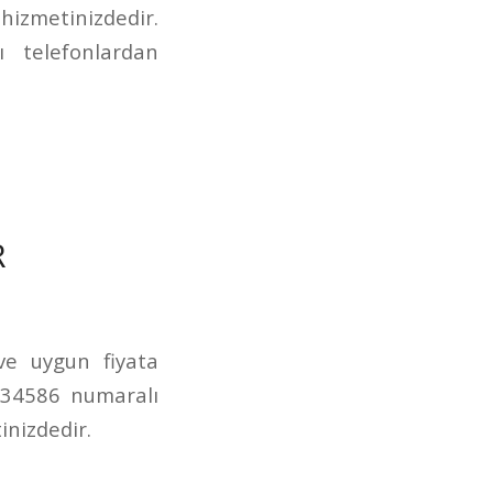
izmetinizdedir.
 telefonlardan
R
 ve uygun fiyata
234586 numaralı
inizdedir.