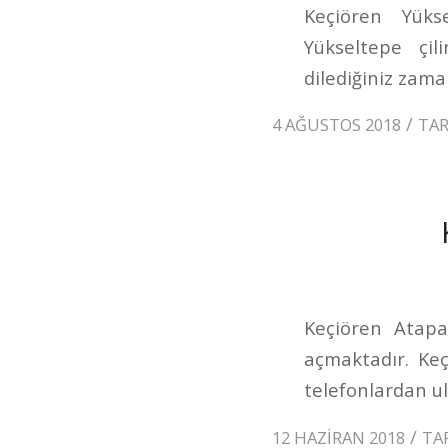
Keçiören Yükse
Yükseltepe çi
dilediğiniz zaman
/
4 AĞUSTOS 2018
TA
Keçiören Atapar
açmaktadır. Ke
telefonlardan ul
/
12 HAZIRAN 2018
TA