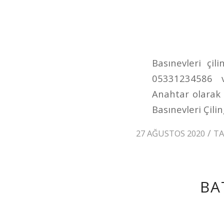
Basınevleri çili
05331234586 v
Anahtar olarak 
Basınevleri Çilin
/
27 AĞUSTOS 2020
T
BA