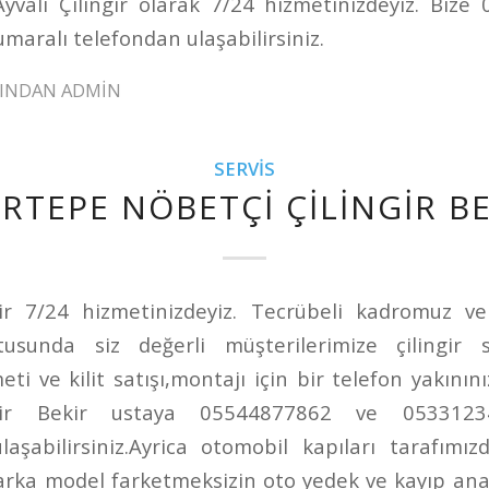
Ayvalı Çilingir olarak 7/24 hizmetinizdeyiz. Biz
aralı telefondan ulaşabilirsiniz.
FINDAN
ADMIN
SERVIS
RTEPE NÖBETÇI ÇILINGIR B
ir 7/24 hizmetinizdeyiz. Tecrübeli kadromuz ve
ltusunda siz değerli müşterilerimize çilingir s
i ve kilit satışı,montajı için bir telefon yakının
ngir Bekir ustaya 05544877862 ve 0533123
laşabilirsiniz.Ayrica otomobil kapıları tarafımız
Marka model farketmeksizin oto yedek ve kayıp ana