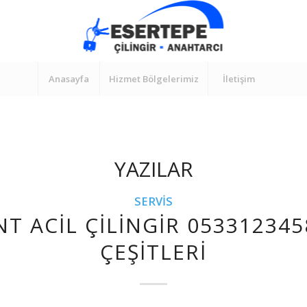
Anasayfa
Hizmet Bölgelerimiz
İletişim
YAZILAR
SERVIS
T ACIL ÇILINGIR 053312345
ÇEŞITLERI