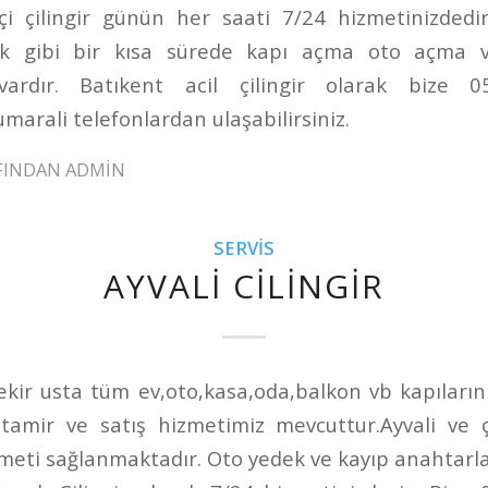
çi çilingir günün her saati 7/24 hizmetinizdedi
k gibi bir kısa sürede kapı açma oto açma ve
 vardır. Batıkent acil çilingir olarak bize 
arali telefonlardan ulaşabilirsiniz.
FINDAN
ADMIN
SERVIS
AYVALI CILINGIR
Bekir usta tüm ev,oto,kasa,oda,balkon vb kapılarını
e,tamir ve satış hizmetimiz mevcuttur.Ayvali ve
izmeti sağlanmaktadır. Oto yedek ve kayıp anahtarl