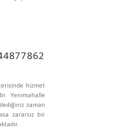
44877862
çerisinde hizmet
dir. Yenimahalle
ilediğiniz zaman
asa zararsız bir
ktadır.