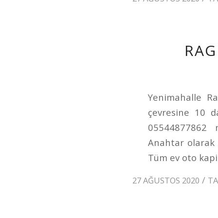
RAG
Yenimahalle Rag
çevresine 10 d
05544877862 nu
Anahtar olarak 
Tüm ev oto kapila
/
27 AĞUSTOS 2020
T