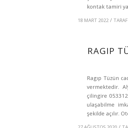
kontak tamiri yap
/
18 MART 2022
TARA
RAGIP T
Ragıp Tüzün cad
vermektedir. Al
çilingire 05331
ulaşabilme imka
şekilde açılır. 
/
27 AĞUSTOS 2020
T