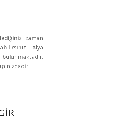
dilediğiniz zaman
lirsiniz. Alya
z bulunmaktadır.
apinizdadir.
GIR