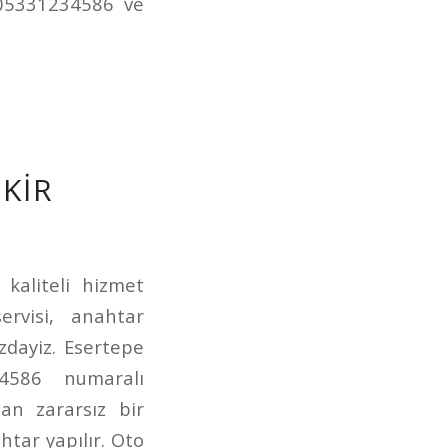
e 05331234586 ve
EKIR
 kaliteli hizmet
ervisi, anahtar
ızdayiz. Esertepe
4586 numaralı
dan zararsız bir
htar yapılır. Oto