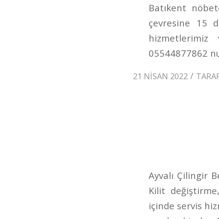
Batıkent nöbet
çevresine 15 d
hizmetlerimiz
05544877862 num
/
21 NISAN 2022
TARA
Ayvalı Çilingir 
Kilit değiştirm
içinde servis h