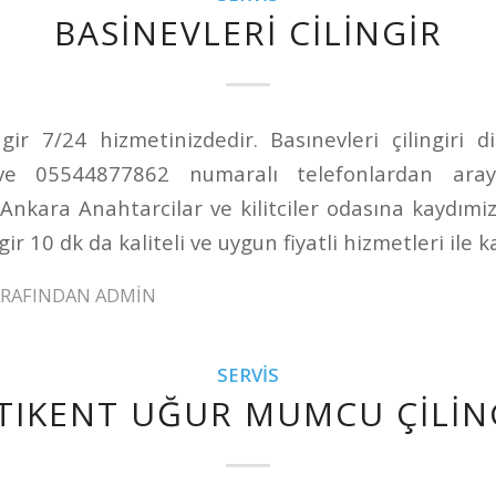
BASINEVLERI CILINGIR
ngir 7/24 hizmetinizdedir. Basınevleri çilingiri 
e 05544877862 numaralı telefonlardan arayabi
Ankara Anahtarcilar ve kilitciler odasına kaydımi
gir 10 dk da kaliteli ve uygun fiyatli hizmetleri ile k
ARAFINDAN
ADMIN
SERVIS
TIKENT UĞUR MUMCU ÇILIN