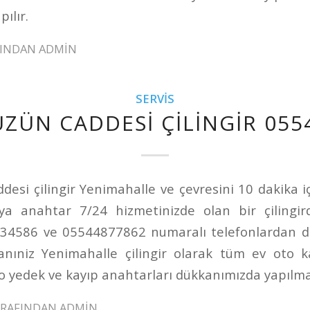
ılır.
FINDAN
ADMIN
SERVIS
ÜZÜN CADDESI ÇILINGIR 055
desi çilingir Yenimahalle ve çevresini 10 dakika i
ya anahtar 7/24 hizmetinizde olan bir çilingir
234586 ve 05544877862 numaralı telefonlardan d
nıniz Yenimahalle çilingir olarak tüm ev oto k
Oto yedek ve kayıp anahtarları dükkanımızda yapılma
ARAFINDAN
ADMIN