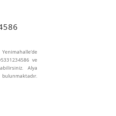
4586
. Yenimahalle’de
 05331234586 ve
ilirsiniz. Alya
z bulunmaktadır.