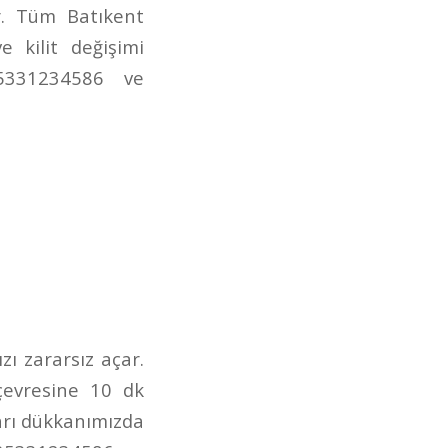
r. Tüm Batıkent
 kilit değişimi
05331234586 ve
zı zararsız açar.
 çevresine 10 dk
arı dükkanımızda