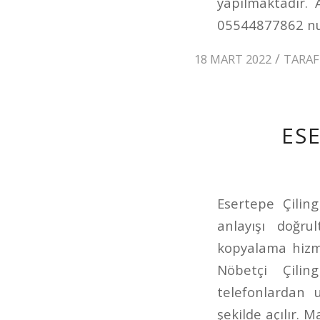
yapılmaktadır. 
05544877862 num
/
18 MART 2022
TARA
ESE
Esertepe Çiling
anlayışı doğru
kopyalama hizmet
Nöbetçi Çili
telefonlardan u
şekilde açılır. 