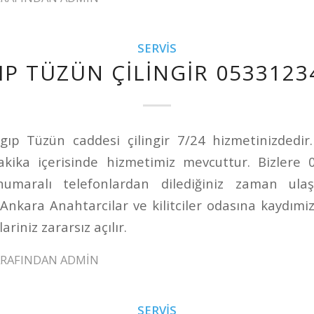
SERVIS
IP TÜZÜN ÇILINGIR 0533123
ıp Tüzün caddesi çilingir 7/24 hizmetinizdedir
akika içerisinde hizmetimiz mevcuttur. Bizlere
maralı telefonlardan dilediğiniz zaman ulaşab
Ankara Anahtarcilar ve kilitciler odasına kaydımi
riniz zararsız açılır.
ARAFINDAN
ADMIN
SERVIS