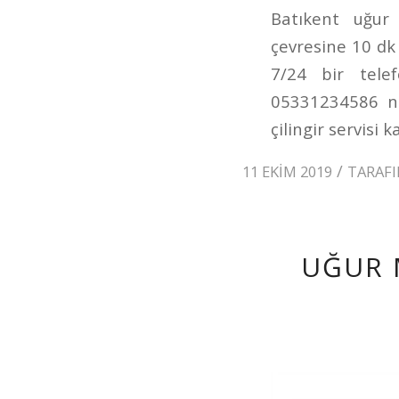
Batıkent uğur 
çevresine 10 dk 
7/24 bir telef
05331234586 num
çilingir servisi k
/
11 EKIM 2019
TARAF
UĞUR 