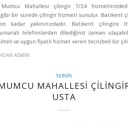
Mumcu Mahallesi çilingir 7/24 hizmetinizded
gibi bir sürede çilingir hizmeti sunulur. Batıkent çi
on kadar yakınınızdadır. Batıkent çilingire
aralı telefonlardan dilediğiniz zaman ulaşabili
aliteli ve uygun fiyatlı hizmet veren tecrübeli bir çili
INDAN
ADMIN
SERVIS
MUMCU MAHALLESI ÇILINGIR
USTA