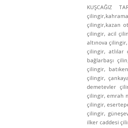
KUŞCAĞIZ TARHANLAR CADDESİ ÇİLİNGİR kahramankazan çilingir,kazan çilingir,kahramankazan anahtarcı,kazan anahtarcı,kahramankazan oto çilingir,kazan oto çilingir,karamankazan oto anahtarcı,kazan oto anahtarcı,7/24 çilingir, acil çilingir, adalı çilingir, aktepe çilingir, akyurt çilingir, altındağ çilingir, altınova çilingir, altınpark çilingir, ankara çilingir, ankara oto çilingir, aşağı eğlence çilingir, atlılar çilingir, ayrancı çilingir, bademlik çilingir, bağcı caddesi çilingir, bağlarbaşı çilingir, bağlıca çilingir, bağlum çilingir, balgat çilingir, basınevleri çilingir, batıkent çilingir, bilkent çilingir, bölük caddesi çilingir, bursa caddesi çilingir, çankaya çilingir, cevizlidere çilingir, çubuk çilingir, çukurambar çilingir, demetevler çilingir, dikmen çilingir, dışkapı çilingir, dutluk çilingir, elvankent çilingir, emrah mahallesi çilingir, ergenekon caddesi çilingir, eryaman çilingir, esat çilingir, esertepe çilingir, etimesgut çilingir, etlik ayvalı çilingir, Etlik Çilingir, gazino çilingir, güneşevler çilingir, hacıbayram çilingir, hacıkadın çilingir, hasköy çilingir, ilker caddesi çilingir, İncirli Çilingir, incirli oto çilingir, iskitler çilingir, ivedik çilingir, kafkaslar çilingir, kanuni çilingir, kardeşler çilingir, kazımkarabekir çilingir, kızılay çilingir, kuyubaşı çilingir, kuzey ankara toki çilingir, lalegül çilingir, nöbetçi çilingir, öntek çilingir, ovacık çilingir, pınarbaşı çilingir, pursaklar çilingir, pursaklar saray çilingir, sanatoryum çilingir, sancaktepe çilingir, şehit süleyman efe çilingir, şentepe çilingir, siteler çilingir, sokullu çilingir, solfasol çilingir, subayevleri çilingir, tandoğan çilingir, tepebaşı çilingir, ufuktepe çilingir, ufuktepe oto anahtarcısı, ufuktepe oto çilingir, ulus çilingir, uyanış çilingir, varlık mahallesi çilingir, yeni ziraat mahallesi çilingir, yenimahalle çilingir, yeşiltepe çilingir, yükseltepe çilingir, yunus emre caddesi çilingir, ziraat mahallesi çilin