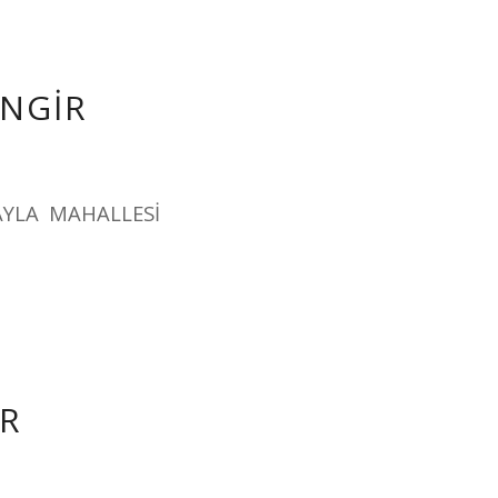
İNGİR
AYLA MAHALLESİ
İR