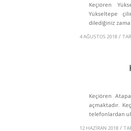
Keçiören Yükse
Yükseltepe çi
dilediğiniz zaman
/
4 AĞUSTOS 2018
TA
Keçiören Atapar
açmaktadır. Ke
telefonlardan ul
/
12 HAZIRAN 2018
TA