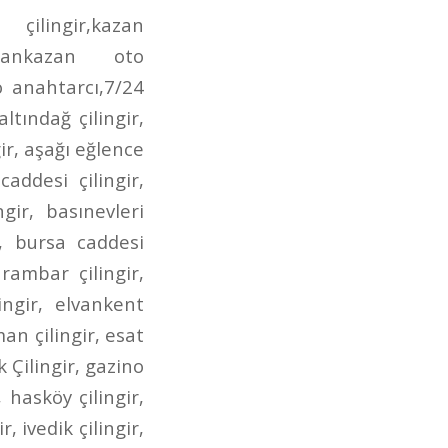
irmendere caddesi oto anahtarcı,incirli çilingir anahtarcı,dr. besim ömer çilingir,gen.dr. tevfik sağlam çilingir,posta caddesi çilingir,posta caddesi anahtarcı,aktaş çilingir,aktaş anahtarcı,aktaş oto çilingir,demetgül çilingir,demetgül anahtarcı,demetgül oto çilingir,demetgül oto anahtarcı,etlik caddesi çilingir,etlik caddesi anahtarcı,etlik caddesi oto çilingir,etlik caddesi oto anahtarcı,kuyuyazısı caddesi çilingir,kuyuyazısı caddesi oto çilingir,kuyuyazısı caddesi anahtarcı,kurtuluş çilingir,kurtuluş oto çilingir,kurtuluş anahtarcı,kurtuluş oto anahtarcı,seğmenler çilingir,seğmenler oto çilingir,seğmenler anahtarcı,seğmenler oto anahtarcı,atış caddesi çilingir,atış caddesi oto çilingir,atış caddesi anahtarcı,atış caddesi oto anahtarcı,ragıp tüzün çilingir,ragıp tüzün anahtarcı,ragıp tüzün caddesi çilingir,ragıp tüzün oto çilingir,ragıp tüzün oto anahtarcı,refik saydam caddesi çilingir,refik saydam çilingir,refik saydam caddesi oto çilingir,refik saydam oto çilingir,ahmet şefik kolaylı çilingir,ahmet şefik kolaylı oto çilingir,çambaşı caddesi çilingir,çambaşı caddesi oto çilingir,çambaşı caddesi anahtarcı,çambaşı caddesi oto anahtarcı,selim caddesi çilingir,selim caddesi oto çilingir,selim caddesi anahtarcı,selim caddesi oto anahtarcı,estergon caddesi çilingir,estergon caddesi anahtarcı,estergon caddesi oto çilingir,estergon caddesi oto anahtarcı,aydan caddesi çilingir,aydan caddesi oto çilingir,aydan caddesi anahtarcı,aydan caddesi oto anahtarcı,ahi evran caddesi çilingir,ahi evran caddesi oto çilingir,ahi evran caddesi oto anahtarcı,ahi evran caddesi anahtarcı,uzay çağı caddesi çilingir,uzay çağı caddesi oto çilingir,uzay çağı caddesi anahtarcı,alınteri bulvarı çilingir,alınteri bulvarı oto çilingir,alınteri bulvarı anahtarcı,alınteri bulvarı oto anahtarcı,bağdat caddesi çilingir,bağdat caddesi oto çilingir,bağdat caddesi anahtarcı,bağdat caddesi oto anahtarcı,çınardibi caddesi çilingir,çınardibi caddesi oto çilingir,