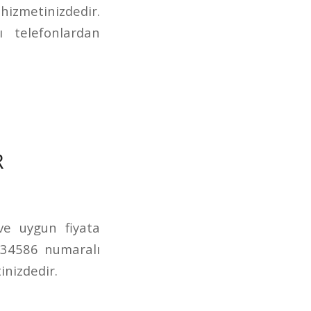
izmetinizdedir.
 telefonlardan
R
 ve uygun fiyata
234586 numaralı
inizdedir.