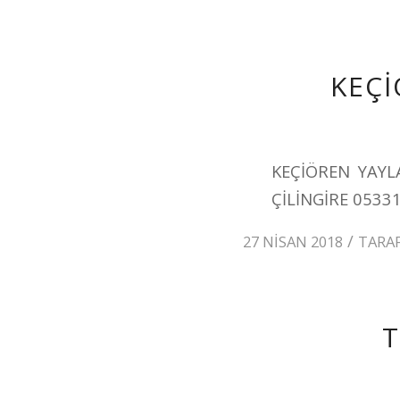
KEÇİ
KEÇİÖREN YAYL
ÇİLİNGİRE 0533
/
27 NISAN 2018
TARA
T