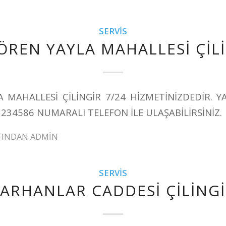
SERVIS
ÖREN YAYLA MAHALLESİ ÇİL
A MAHALLESİ ÇİLİNGİR 7/24 HİZMETİNİZDEDİR. Y
1234586 NUMARALI TELEFON İLE ULAŞABİLİRSİNİZ.
FINDAN
ADMIN
SERVIS
ARHANLAR CADDESİ ÇİLİNG