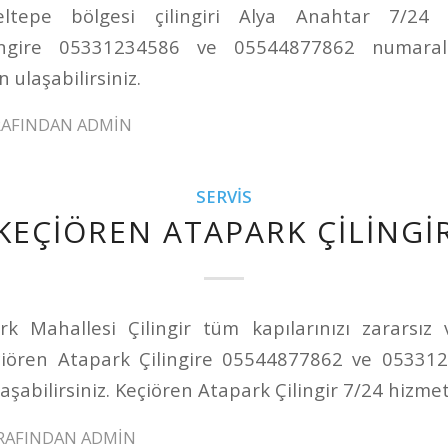
ltepe bölgesi çilingiri Alya Anahtar 7/24 h
lingire 05331234586 ve 05544877862 numaralı
 ulaşabilirsiniz.
RAFINDAN
ADMIN
SERVIS
KEÇIÖREN ATAPARK ÇILINGI
k Mahallesi Çilingir tüm kapılarınızı zararsız
çiören Atapark Çilingire 05544877862 ve 05331
aşabilirsiniz. Keçiören Atapark Çilingir 7/24 hizmet
RAFINDAN
ADMIN