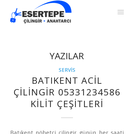
YAZILAR
SERVIS
BATIKENT ACIL
ÇILINGIR 05331234586
KILIT ÇEŞITLERI
Batıkent nöbetçi çilingir günün her saati