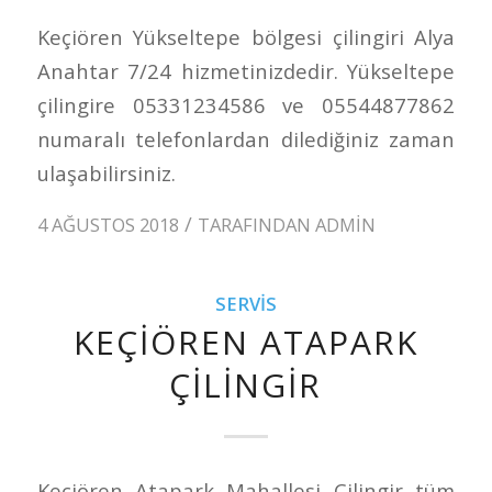
Keçiören Yükseltepe bölgesi çilingiri Alya
Anahtar 7/24 hizmetinizdedir. Yükseltepe
çilingire 05331234586 ve 05544877862
numaralı telefonlardan dilediğiniz zaman
ulaşabilirsiniz.
/
4 AĞUSTOS 2018
TARAFINDAN
ADMIN
SERVIS
KEÇIÖREN ATAPARK
ÇILINGIR
Keçiören Atapark Mahallesi Çilingir tüm