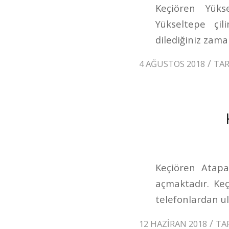
Keçiören Yükse
Yükseltepe çi
dilediğiniz zaman
/
4 AĞUSTOS 2018
TA
Keçiören Atapar
açmaktadır. Ke
telefonlardan ul
/
12 HAZIRAN 2018
TA