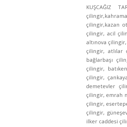
KUŞCAĞIZ TARHANLAR CADDESİ ÇİLİNGİR kahramankazan çilingir,kazan çilingir,kahramankazan anahtarcı,kazan anahtarcı,kahramankazan oto çilingir,kazan oto çilingir,karamankazan oto anahtarcı,kazan oto anahtarcı,7/24 çilingir, acil çilingir, adalı çilingir, aktepe çilingir, akyurt çilingir, altındağ çilingir, altınova çilingir, altınpark çilingir, ankara çilingir, ankara oto çilingir, aşağı eğlence çilingir, atlılar çilingir, ayrancı çilingir, bademlik çilingir, bağcı caddesi çilingir, bağlarbaşı çilingir, bağlıca çilingir, bağlum çilingir, balgat çilingir, basınevleri çilingir, batıkent çilingir, bilkent çilingir, bölük caddesi çilingir, bursa caddesi çilingir, çankaya çilingir, cevizlidere çilingir, çubuk çilingir, çukurambar çilingir, demetevler çilingir, dikmen çilingir, dışkapı çilingir, dutluk çilingir, elvankent çilingir, emrah mahallesi çilingir, ergenekon caddesi çilingir, eryaman çilingir, esat çilingir, esertepe çilingir, etimesgut çilingir, etlik ayvalı çilingir, Etlik Çilingir, gazino çilingir, güneşevler çilingir, hacıbayram çilingir, hacıkadın çilingir, hasköy çilingir, ilker caddesi çilingir, İncirli Çilingir, incirli oto çilingir, iskitler çilingir, ivedik çilingir, kafkaslar çilingir, kanuni çilingir, kardeşler çilingir, kazımkarabekir çilingir, kızılay çilingir, kuyubaşı çilingir, kuzey ankara toki çilingir, lalegül çilingir, nöbetçi çilingir, öntek çilingir, ovacık çilingir, pınarbaşı çilingir, pursaklar çilingir, pursaklar saray çilingir, sanatoryum çilingir, sancaktepe çilingir, şehit süleyman efe çilingir, şentepe çilingir, siteler çilingir, sokullu çilingir, solfasol çilingir, subayevleri çilingir, tandoğan çilingir, tepebaşı çilingir, ufuktepe çilingir, ufuktepe oto anahtarcısı, ufuktepe oto çilingir, ulus çilingir, uyanış çilingir, varlık mahallesi çilingir, yeni ziraat mahallesi çilingir, yenimahalle çilingir, yeşiltepe çilingir, yükseltepe çilingir, yunus emre caddesi çilingir, ziraat mahallesi çilin