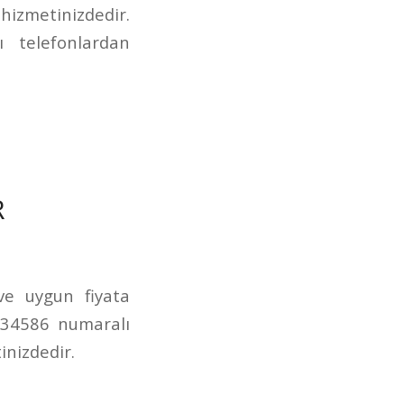
izmetinizdedir.
 telefonlardan
R
 ve uygun fiyata
234586 numaralı
inizdedir.