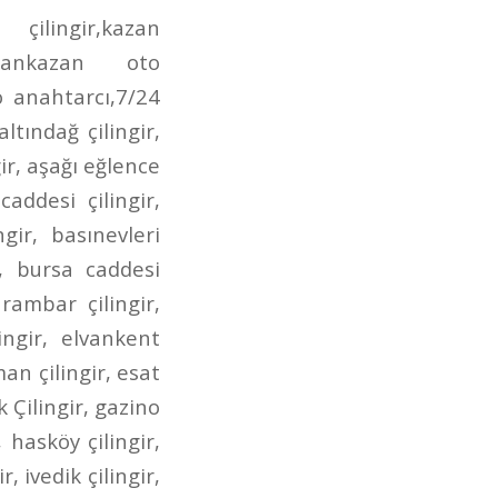
irmendere caddesi oto anahtarcı,incirli çilingir anahtarcı,dr. besim ömer çilingir,gen.dr. tevfik sağlam çilingir,posta caddesi çilingir,posta caddesi anahtarcı,aktaş çilingir,aktaş anahtarcı,aktaş oto çilingir,demetgül çilingir,demetgül anahtarcı,demetgül oto çilingir,demetgül oto anahtarcı,etlik caddesi çilingir,etlik caddesi anahtarcı,etlik caddesi oto çilingir,etlik caddesi oto anahtarcı,kuyuyazısı caddesi çilingir,kuyuyazısı caddesi oto çilingir,kuyuyazısı caddesi anahtarcı,kurtuluş çilingir,kurtuluş oto çilingir,kurtuluş anahtarcı,kurtuluş oto anahtarcı,seğmenler çilingir,seğmenler oto çilingir,seğmenler anahtarcı,seğmenler oto anahtarcı,atış caddesi çilingir,atış caddesi oto çilingir,atış caddesi anahtarcı,atış caddesi oto anahtarcı,ragıp tüzün çilingir,ragıp tüzün anahtarcı,ragıp tüzün caddesi çilingir,ragıp tüzün oto çilingir,ragıp tüzün oto anahtarcı,refik saydam caddesi çilingir,refik saydam çilingir,refik saydam caddesi oto çilingir,refik saydam oto çilingir,ahmet şefik kolaylı çilingir,ahmet şefik kolaylı oto çilingir,çambaşı caddesi çilingir,çambaşı caddesi oto çilingir,çambaşı caddesi anahtarcı,çambaşı caddesi oto anahtarcı,selim caddesi çilingir,selim caddesi oto çilingir,selim caddesi anahtarcı,selim caddesi oto anahtarcı,estergon caddesi çilingir,estergon caddesi anahtarcı,estergon caddesi oto çilingir,estergon caddesi oto anahtarcı,aydan caddesi çilingir,aydan caddesi oto çilingir,aydan caddesi anahtarcı,aydan caddesi oto anahtarcı,ahi evran caddesi çilingir,ahi evran caddesi oto çilingir,ahi evran caddesi oto anahtarcı,ahi evran caddesi anahtarcı,uzay çağı caddesi çilingir,uzay çağı caddesi oto çilingir,uzay çağı caddesi anahtarcı,alınteri bulvarı çilingir,alınteri bulvarı oto çilingir,alınteri bulvarı anahtarcı,alınteri bulvarı oto anahtarcı,bağdat caddesi çilingir,bağdat caddesi oto çilingir,bağdat caddesi anahtarcı,bağdat caddesi oto anahtarcı,çınardibi caddesi çilingir,çınardibi caddesi oto çilingir,