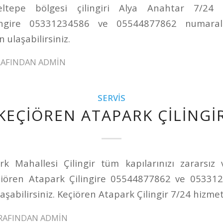
ltepe bölgesi çilingiri Alya Anahtar 7/24 h
lingire 05331234586 ve 05544877862 numaralı
 ulaşabilirsiniz.
RAFINDAN
ADMIN
SERVIS
KEÇIÖREN ATAPARK ÇILINGI
k Mahallesi Çilingir tüm kapılarınızı zararsız
çiören Atapark Çilingire 05544877862 ve 05331
aşabilirsiniz. Keçiören Atapark Çilingir 7/24 hizmet
RAFINDAN
ADMIN