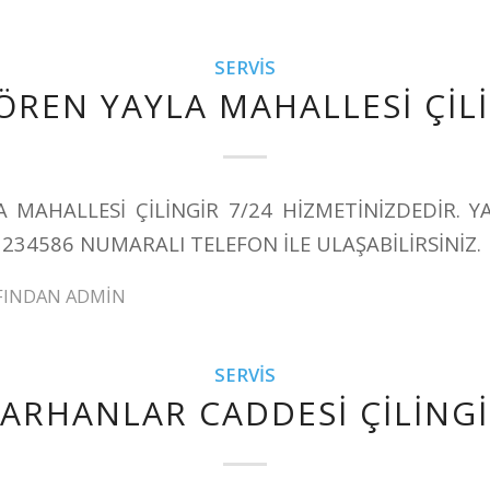
SERVIS
ÖREN YAYLA MAHALLESİ ÇİL
A MAHALLESİ ÇİLİNGİR 7/24 HİZMETİNİZDEDİR. Y
1234586 NUMARALI TELEFON İLE ULAŞABİLİRSİNİZ.
FINDAN
ADMIN
SERVIS
ARHANLAR CADDESİ ÇİLİNG