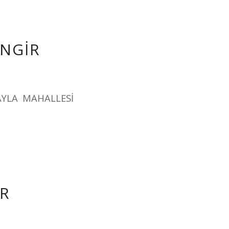
İNGİR
AYLA MAHALLESİ
İR