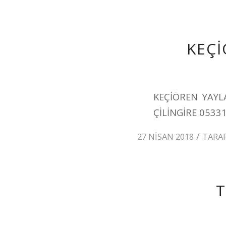
KEÇİ
KEÇİÖREN YAYL
ÇİLİNGİRE 0533
/
27 NISAN 2018
TARA
T