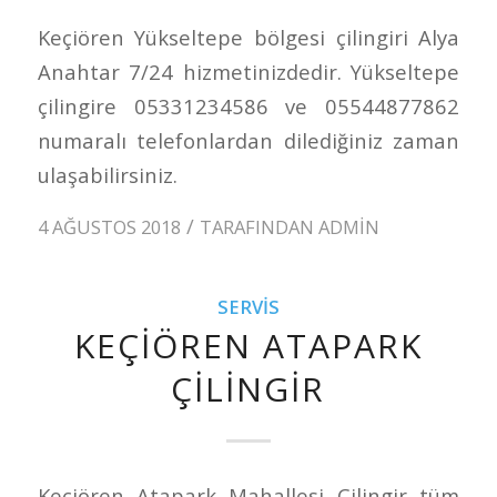
Keçiören Yükseltepe bölgesi çilingiri Alya
Anahtar 7/24 hizmetinizdedir. Yükseltepe
çilingire 05331234586 ve 05544877862
numaralı telefonlardan dilediğiniz zaman
ulaşabilirsiniz.
/
4 AĞUSTOS 2018
TARAFINDAN
ADMIN
SERVIS
KEÇIÖREN ATAPARK
ÇILINGIR
Keçiören Atapark Mahallesi Çilingir tüm