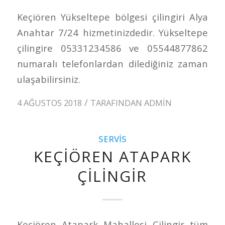
Keçiören Yükseltepe bölgesi çilingiri Alya
Anahtar 7/24 hizmetinizdedir. Yükseltepe
çilingire 05331234586 ve 05544877862
numaralı telefonlardan dilediğiniz zaman
ulaşabilirsiniz.
/
4 AĞUSTOS 2018
TARAFINDAN
ADMIN
SERVIS
KEÇIÖREN ATAPARK
ÇILINGIR
Keçiören Atapark Mahallesi Çilingir tüm