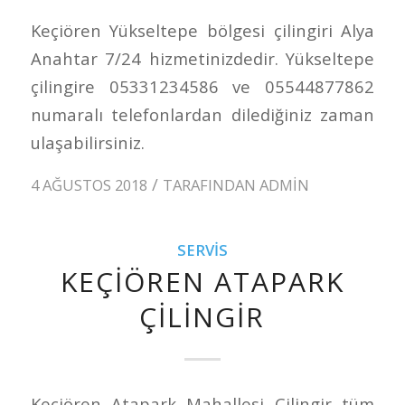
Keçiören Yükseltepe bölgesi çilingiri Alya
Anahtar 7/24 hizmetinizdedir. Yükseltepe
çilingire 05331234586 ve 05544877862
numaralı telefonlardan dilediğiniz zaman
ulaşabilirsiniz.
/
4 AĞUSTOS 2018
TARAFINDAN
ADMIN
SERVIS
KEÇIÖREN ATAPARK
ÇILINGIR
Keçiören Atapark Mahallesi Çilingir tüm