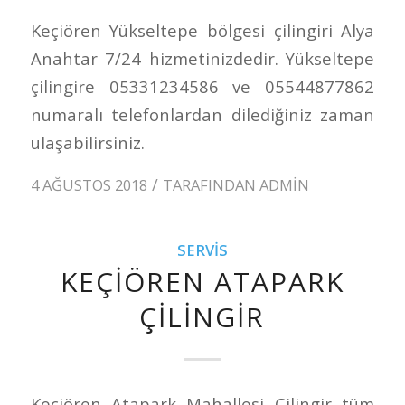
Keçiören Yükseltepe bölgesi çilingiri Alya
Anahtar 7/24 hizmetinizdedir. Yükseltepe
çilingire 05331234586 ve 05544877862
numaralı telefonlardan dilediğiniz zaman
ulaşabilirsiniz.
/
4 AĞUSTOS 2018
TARAFINDAN
ADMIN
SERVIS
KEÇIÖREN ATAPARK
ÇILINGIR
Keçiören Atapark Mahallesi Çilingir tüm