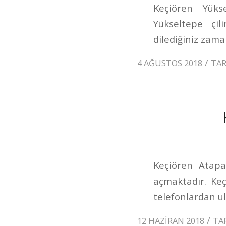
Keçiören Yükse
Yükseltepe çi
dilediğiniz zaman
/
4 AĞUSTOS 2018
TA
Keçiören Atapar
açmaktadır. Ke
telefonlardan ul
/
12 HAZIRAN 2018
TA