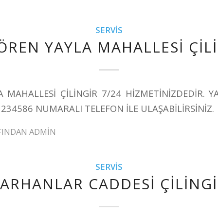
SERVIS
ÖREN YAYLA MAHALLESİ ÇİL
A MAHALLESİ ÇİLİNGİR 7/24 HİZMETİNİZDEDİR. Y
1234586 NUMARALI TELEFON İLE ULAŞABİLİRSİNİZ.
FINDAN
ADMIN
SERVIS
ARHANLAR CADDESİ ÇİLİNG