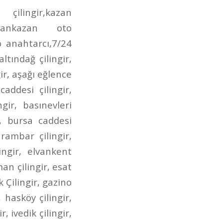
irmendere caddesi oto anahtarcı,incirli çilingir anahtarcı,dr. besim ömer çilingir,gen.dr. tevfik sağlam çilingir,posta caddesi çilingir,posta caddesi anahtarcı,aktaş çilingir,aktaş anahtarcı,aktaş oto çilingir,demetgül çilingir,demetgül anahtarcı,demetgül oto çilingir,demetgül oto anahtarcı,etlik caddesi çilingir,etlik caddesi anahtarcı,etlik caddesi oto çilingir,etlik caddesi oto anahtarcı,kuyuyazısı caddesi çilingir,kuyuyazısı caddesi oto çilingir,kuyuyazısı caddesi anahtarcı,kurtuluş çilingir,kurtuluş oto çilingir,kurtuluş anahtarcı,kurtuluş oto anahtarcı,seğmenler çilingir,seğmenler oto çilingir,seğmenler anahtarcı,seğmenler oto anahtarcı,atış caddesi çilingir,atış caddesi oto çilingir,atış caddesi anahtarcı,atış caddesi oto anahtarcı,ragıp tüzün çilingir,ragıp tüzün anahtarcı,ragıp tüzün caddesi çilingir,ragıp tüzün oto çilingir,ragıp tüzün oto anahtarcı,refik saydam caddesi çilingir,refik saydam çilingir,refik saydam caddesi oto çilingir,refik saydam oto çilingir,ahmet şefik kolaylı çilingir,ahmet şefik kolaylı oto çilingir,çambaşı caddesi çilingir,çambaşı caddesi oto çilingir,çambaşı caddesi anahtarcı,çambaşı caddesi oto anahtarcı,selim caddesi çilingir,selim caddesi oto çilingir,selim caddesi anahtarcı,selim caddesi oto anahtarcı,estergon caddesi çilingir,estergon caddesi anahtarcı,estergon caddesi oto çilingir,estergon caddesi oto anahtarcı,aydan caddesi çilingir,aydan caddesi oto çilingir,aydan caddesi anahtarcı,aydan caddesi oto anahtarcı,ahi evran caddesi çilingir,ahi evran caddesi oto çilingir,ahi evran caddesi oto anahtarcı,ahi evran caddesi anahtarcı,uzay çağı caddesi çilingir,uzay çağı caddesi oto çilingir,uzay çağı caddesi anahtarcı,alınteri bulvarı çilingir,alınteri bulvarı oto çilingir,alınteri bulvarı anahtarcı,alınteri bulvarı oto anahtarcı,bağdat caddesi çilingir,bağdat caddesi oto çilingir,bağdat caddesi anahtarcı,bağdat caddesi oto anahtarcı,çınardibi caddesi çilingir,çınardibi caddesi oto çilingir,