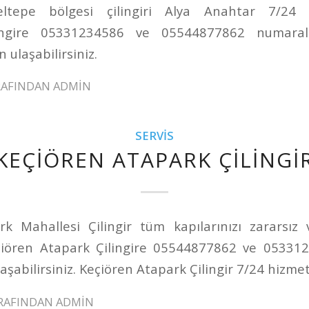
ltepe bölgesi çilingiri Alya Anahtar 7/24 h
lingire 05331234586 ve 05544877862 numaralı
 ulaşabilirsiniz.
RAFINDAN
ADMIN
SERVIS
KEÇIÖREN ATAPARK ÇILINGI
k Mahallesi Çilingir tüm kapılarınızı zararsız
çiören Atapark Çilingire 05544877862 ve 05331
aşabilirsiniz. Keçiören Atapark Çilingir 7/24 hizmet
RAFINDAN
ADMIN