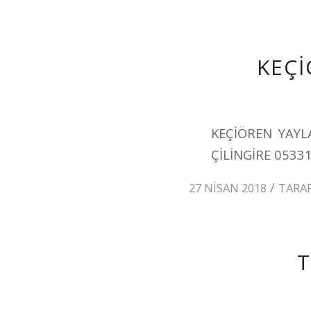
KEÇİ
KEÇİÖREN YAYL
ÇİLİNGİRE 0533
/
27 NISAN 2018
TARA
T