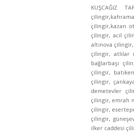
KUŞCAĞIZ TARHANLAR CADDESİ ÇİLİNGİR kahramankazan çilingir,kazan çilingir,kahramankazan anahtarcı,kazan anahtarcı,kahramankazan oto çilingir,kazan oto çilingir,karamankazan oto anahtarcı,kazan oto anahtarcı,7/24 çilingir, acil çilingir, adalı çilingir, aktepe çilingir, akyurt çilingir, altındağ çilingir, altınova çilingir, altınpark çilingir, ankara çilingir, ankara oto çilingir, aşağı eğlence çilingir, atlılar çilingir, ayrancı çilingir, bademlik çilingir, bağcı caddesi çilingir, bağlarbaşı çilingir, bağlıca çilingir, bağlum çilingir, balgat çilingir, basınevleri çilingir, batıkent çilingir, bilkent çilingir, bölük caddesi çilingir, bursa caddesi çilingir, çankaya çilingir, cevizlidere çilingir, çubuk çilingir, çukurambar çilingir, demetevler çilingir, dikmen çilingir, dışkapı çilingir, dutluk çilingir, elvankent çilingir, emrah mahallesi çilingir, ergenekon caddesi çilingir, eryaman çilingir, esat çilingir, esertepe çilingir, etimesgut çilingir, etlik ayvalı çilingir, Etlik Çilingir, gazino çilingir, güneşevler çilingir, hacıbayram çilingir, hacıkadın çilingir, hasköy çilingir, ilker caddesi çilingir, İncirli Çilingir, incirli oto çilingir, iskitler çilingir, ivedik çilingir, kafkaslar çilingir, kanuni çilingir, kardeşler çilingir, kazımkarabekir çilingir, kızılay çilingir, kuyubaşı çilingir, kuzey ankara toki çilingir, lalegül çilingir, nöbetçi çilingir, öntek çilingir, ovacık çilingir, pınarbaşı çilingir, pursaklar çilingir, pursaklar saray çilingir, sanatoryum çilingir, sancaktepe çilingir, şehit süleyman efe çilingir, şentepe çilingir, siteler çilingir, sokullu çilingir, solfasol çilingir, subayevleri çilingir, tandoğan çilingir, tepebaşı çilingir, ufuktepe çilingir, ufuktepe oto anahtarcısı, ufuktepe oto çilingir, ulus çilingir, uyanış çilingir, varlık mahallesi çilingir, yeni ziraat mahallesi çilingir, yenimahalle çilingir, yeşiltepe çilingir, yükseltepe çilingir, yunus emre caddesi çilingir, ziraat mahallesi çilin