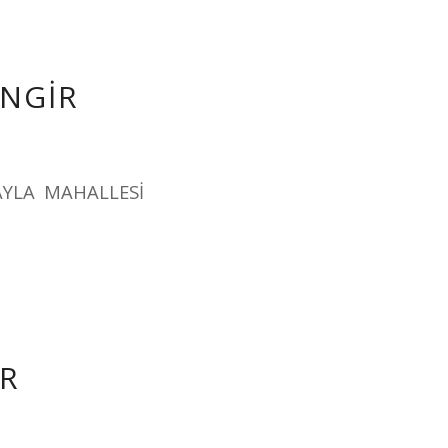
İNGİR
AYLA MAHALLESİ
İR