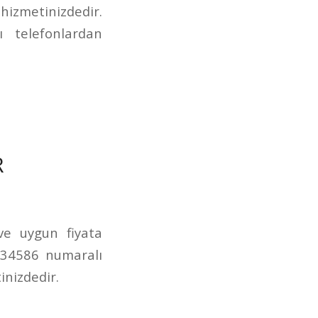
izmetinizdedir.
 telefonlardan
R
 ve uygun fiyata
234586 numaralı
inizdedir.