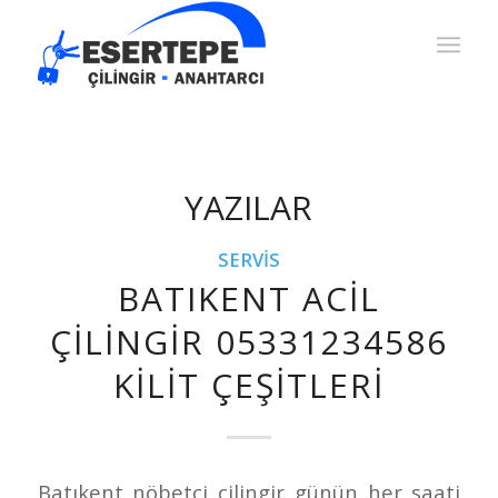
YAZILAR
SERVIS
BATIKENT ACIL
ÇILINGIR 05331234586
KILIT ÇEŞITLERI
Batıkent nöbetçi çilingir günün her saati