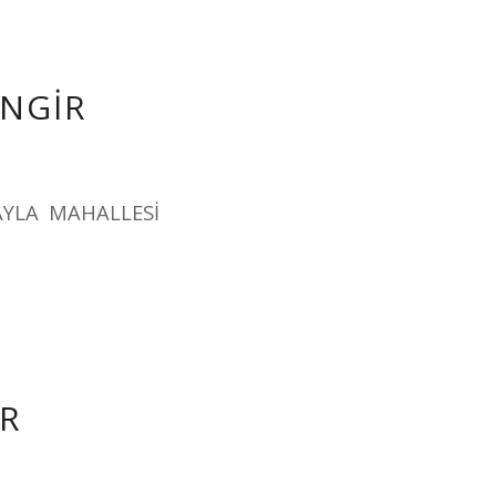
İNGİR
AYLA MAHALLESİ
İR