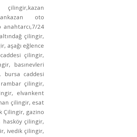
irmendere caddesi oto anahtarcı,incirli çilingir anahtarcı,dr. besim ömer çilingir,gen.dr. tevfik sağlam çilingir,posta caddesi çilingir,posta caddesi anahtarcı,aktaş çilingir,aktaş anahtarcı,aktaş oto çilingir,demetgül çilingir,demetgül anahtarcı,demetgül oto çilingir,demetgül oto anahtarcı,etlik caddesi çilingir,etlik caddesi anahtarcı,etlik caddesi oto çilingir,etlik caddesi oto anahtarcı,kuyuyazısı caddesi çilingir,kuyuyazısı caddesi oto çilingir,kuyuyazısı caddesi anahtarcı,kurtuluş çilingir,kurtuluş oto çilingir,kurtuluş anahtarcı,kurtuluş oto anahtarcı,seğmenler çilingir,seğmenler oto çilingir,seğmenler anahtarcı,seğmenler oto anahtarcı,atış caddesi çilingir,atış caddesi oto çilingir,atış caddesi anahtarcı,atış caddesi oto anahtarcı,ragıp tüzün çilingir,ragıp tüzün anahtarcı,ragıp tüzün caddesi çilingir,ragıp tüzün oto çilingir,ragıp tüzün oto anahtarcı,refik saydam caddesi çilingir,refik saydam çilingir,refik saydam caddesi oto çilingir,refik saydam oto çilingir,ahmet şefik kolaylı çilingir,ahmet şefik kolaylı oto çilingir,çambaşı caddesi çilingir,çambaşı caddesi oto çilingir,çambaşı caddesi anahtarcı,çambaşı caddesi oto anahtarcı,selim caddesi çilingir,selim caddesi oto çilingir,selim caddesi anahtarcı,selim caddesi oto anahtarcı,estergon caddesi çilingir,estergon caddesi anahtarcı,estergon caddesi oto çilingir,estergon caddesi oto anahtarcı,aydan caddesi çilingir,aydan caddesi oto çilingir,aydan caddesi anahtarcı,aydan caddesi oto anahtarcı,ahi evran caddesi çilingir,ahi evran caddesi oto çilingir,ahi evran caddesi oto anahtarcı,ahi evran caddesi anahtarcı,uzay çağı caddesi çilingir,uzay çağı caddesi oto çilingir,uzay çağı caddesi anahtarcı,alınteri bulvarı çilingir,alınteri bulvarı oto çilingir,alınteri bulvarı anahtarcı,alınteri bulvarı oto anahtarcı,bağdat caddesi çilingir,bağdat caddesi oto çilingir,bağdat caddesi anahtarcı,bağdat caddesi oto anahtarcı,çınardibi caddesi çilingir,çınardibi caddesi oto çilingir,