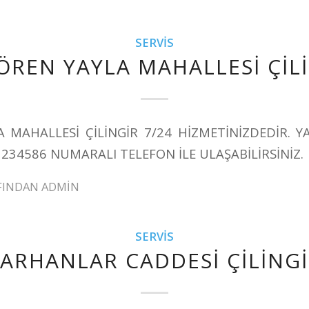
SERVIS
ÖREN YAYLA MAHALLESİ ÇİL
A MAHALLESİ ÇİLİNGİR 7/24 HİZMETİNİZDEDİR. Y
1234586 NUMARALI TELEFON İLE ULAŞABİLİRSİNİZ.
FINDAN
ADMIN
SERVIS
ARHANLAR CADDESİ ÇİLİNG