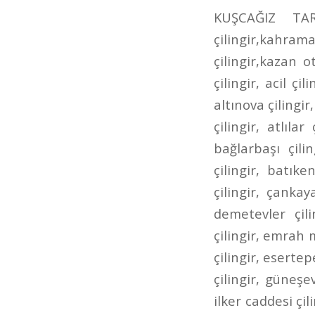
KUŞCAĞIZ TARHANLAR CADDESİ ÇİLİNGİR kahramankazan çilingir,kazan çilingir,kahramankazan anahtarcı,kazan anahtarcı,kahramankazan oto çilingir,kazan oto çilingir,karamankazan oto anahtarcı,kazan oto anahtarcı,7/24 çilingir, acil çilingir, adalı çilingir, aktepe çilingir, akyurt çilingir, altındağ çilingir, altınova çilingir, altınpark çilingir, ankara çilingir, ankara oto çilingir, aşağı eğlence çilingir, atlılar çilingir, ayrancı çilingir, bademlik çilingir, bağcı caddesi çilingir, bağlarbaşı çilingir, bağlıca çilingir, bağlum çilingir, balgat çilingir, basınevleri çilingir, batıkent çilingir, bilkent çilingir, bölük caddesi çilingir, bursa caddesi çilingir, çankaya çilingir, cevizlidere çilingir, çubuk çilingir, çukurambar çilingir, demetevler çilingir, dikmen çilingir, dışkapı çilingir, dutluk çilingir, elvankent çilingir, emrah mahallesi çilingir, ergenekon caddesi çilingir, eryaman çilingir, esat çilingir, esertepe çilingir, etimesgut çilingir, etlik ayvalı çilingir, Etlik Çilingir, gazino çilingir, güneşevler çilingir, hacıbayram çilingir, hacıkadın çilingir, hasköy çilingir, ilker caddesi çilingir, İncirli Çilingir, incirli oto çilingir, iskitler çilingir, ivedik çilingir, kafkaslar çilingir, kanuni çilingir, kardeşler çilingir, kazımkarabekir çilingir, kızılay çilingir, kuyubaşı çilingir, kuzey ankara toki çilingir, lalegül çilingir, nöbetçi çilingir, öntek çilingir, ovacık çilingir, pınarbaşı çilingir, pursaklar çilingir, pursaklar saray çilingir, sanatoryum çilingir, sancaktepe çilingir, şehit süleyman efe çilingir, şentepe çilingir, siteler çilingir, sokullu çilingir, solfasol çilingir, subayevleri çilingir, tandoğan çilingir, tepebaşı çilingir, ufuktepe çilingir, ufuktepe oto anahtarcısı, ufuktepe oto çilingir, ulus çilingir, uyanış çilingir, varlık mahallesi çilingir, yeni ziraat mahallesi çilingir, yenimahalle çilingir, yeşiltepe çilingir, yükseltepe çilingir, yunus emre caddesi çilingir, ziraat mahallesi çilin