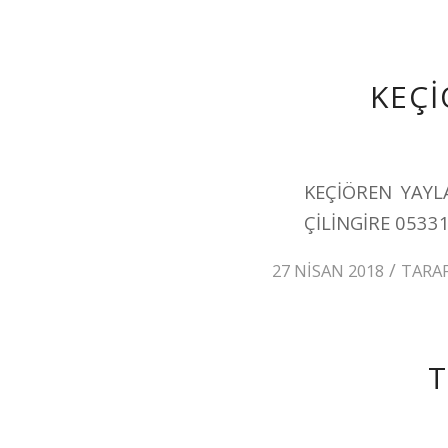
KEÇİ
KEÇİÖREN YAYL
ÇİLİNGİRE 0533
/
27 NISAN 2018
TARA
T