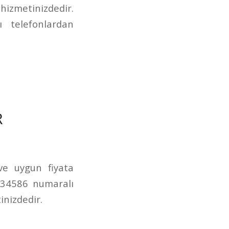
izmetinizdedir.
 telefonlardan
R
 ve uygun fiyata
234586 numaralı
inizdedir.