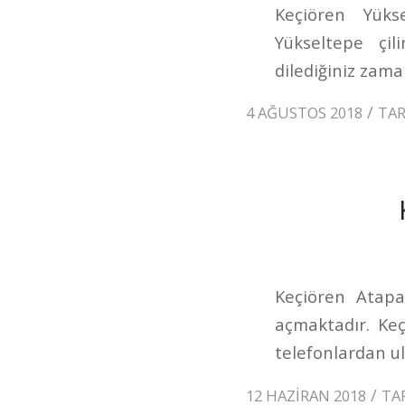
Keçiören Yükse
Yükseltepe çi
dilediğiniz zaman
/
4 AĞUSTOS 2018
TA
Keçiören Atapar
açmaktadır. Ke
telefonlardan ul
/
12 HAZIRAN 2018
TA