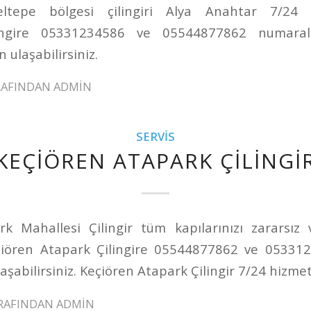
ltepe bölgesi çilingiri Alya Anahtar 7/24 h
lingire 05331234586 ve 05544877862 numaralı
 ulaşabilirsiniz.
RAFINDAN
ADMIN
SERVIS
KEÇIÖREN ATAPARK ÇILINGI
k Mahallesi Çilingir tüm kapılarınızı zararsız
çiören Atapark Çilingire 05544877862 ve 05331
aşabilirsiniz. Keçiören Atapark Çilingir 7/24 hizmet
RAFINDAN
ADMIN