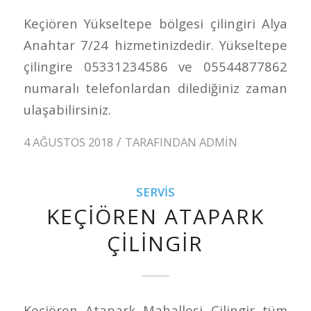
Keçiören Yükseltepe bölgesi çilingiri Alya
Anahtar 7/24 hizmetinizdedir. Yükseltepe
çilingire 05331234586 ve 05544877862
numaralı telefonlardan dilediğiniz zaman
ulaşabilirsiniz.
/
4 AĞUSTOS 2018
TARAFINDAN
ADMIN
SERVIS
KEÇIÖREN ATAPARK
ÇILINGIR
Keçiören Atapark Mahallesi Çilingir tüm