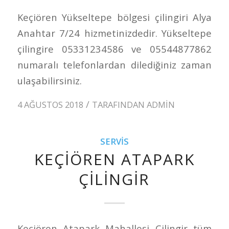
Keçiören Yükseltepe bölgesi çilingiri Alya
Anahtar 7/24 hizmetinizdedir. Yükseltepe
çilingire 05331234586 ve 05544877862
numaralı telefonlardan dilediğiniz zaman
ulaşabilirsiniz.
/
4 AĞUSTOS 2018
TARAFINDAN
ADMIN
SERVIS
KEÇIÖREN ATAPARK
ÇILINGIR
Keçiören Atapark Mahallesi Çilingir tüm