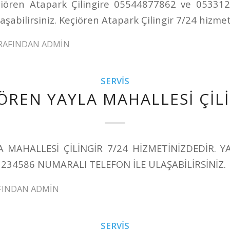
çiören Atapark Çilingire 05544877862 ve 05331
aşabilirsiniz. Keçiören Atapark Çilingir 7/24 hizmet
RAFINDAN
ADMIN
SERVIS
ÖREN YAYLA MAHALLESİ ÇİL
A MAHALLESİ ÇİLİNGİR 7/24 HİZMETİNİZDEDİR. Y
1234586 NUMARALI TELEFON İLE ULAŞABİLİRSİNİZ.
FINDAN
ADMIN
SERVIS