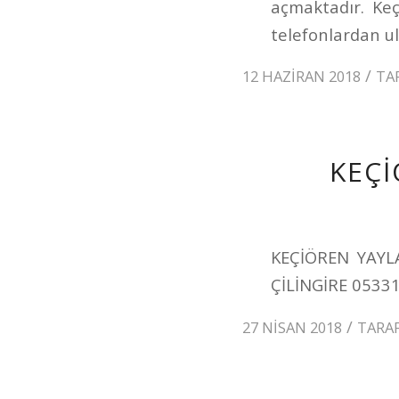
açmaktadır. Ke
telefonlardan ul
/
12 HAZIRAN 2018
TA
KEÇİ
KEÇİÖREN YAYL
ÇİLİNGİRE 0533
/
27 NISAN 2018
TARA