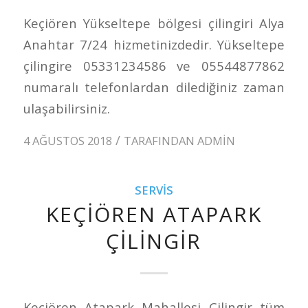
Keçiören Yükseltepe bölgesi çilingiri Alya
Anahtar 7/24 hizmetinizdedir. Yükseltepe
çilingire 05331234586 ve 05544877862
numaralı telefonlardan dilediğiniz zaman
ulaşabilirsiniz.
/
4 AĞUSTOS 2018
TARAFINDAN
ADMIN
SERVIS
KEÇIÖREN ATAPARK
ÇILINGIR
Keçiören Atapark Mahallesi Çilingir tüm