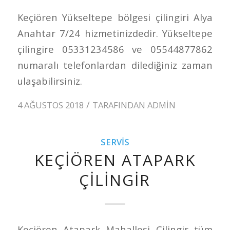
Keçiören Yükseltepe bölgesi çilingiri Alya
Anahtar 7/24 hizmetinizdedir. Yükseltepe
çilingire 05331234586 ve 05544877862
numaralı telefonlardan dilediğiniz zaman
ulaşabilirsiniz.
/
4 AĞUSTOS 2018
TARAFINDAN
ADMIN
SERVIS
KEÇIÖREN ATAPARK
ÇILINGIR
Keçiören Atapark Mahallesi Çilingir tüm