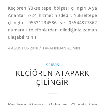
Keçiören Yükseltepe bölgesi çilingiri Alya
Anahtar 7/24 hizmetinizdedir. Yükseltepe
çilingire 05331234586 ve 05544877862
numaralı telefonlardan dilediğiniz zaman
ulaşabilirsiniz.
/
4 AĞUSTOS 2018
TARAFINDAN
ADMIN
SERVIS
KEÇIÖREN ATAPARK
ÇILINGIR
Keçiören Atapark Mahallesi Çilingir tüm